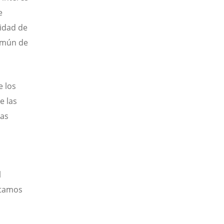
e
nidad de
omún de
e los
e las
mas
l
stamos