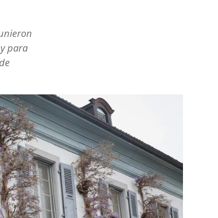
eunieron
ey para
 de