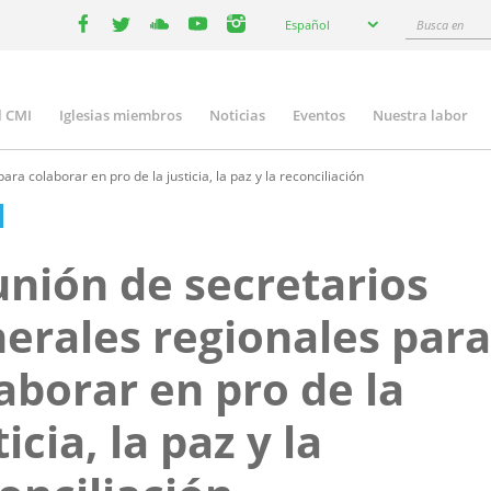
Select
Busca
Español
your
facebook
twitter
youtube
youtube
instagram
en
language
l CMI
Iglesias miembros
Noticias
Eventos
Nuestra labor
n
gation
a colaborar en pro de la justicia, la paz y la reconciliación
nión de secretarios
erales regionales para
aborar en pro de la
ticia, la paz y la