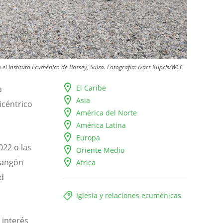
 el Instituto Ecuménico de Bossey, Suiza.
Fotografía:
Ivars Kupcis/WCC
El Caribe
a
Asia
icéntrico
América del Norte
América Latina
Europa
022 o las
Oriente Medio
rangón
Africa
ad
Iglesia y relaciones ecuménicas
 interés