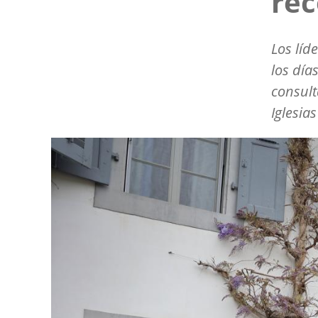
rec
Los líd
los día
consult
Iglesias
Image