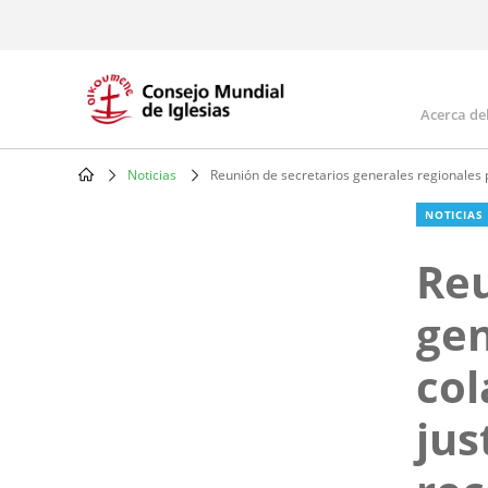
Skip
to
main
content
Acerca de
Mai
navi
Noticias
Reunión de secretarios generales regionales par
Breadcrumb
NOTICIAS
Reu
gen
col
jus