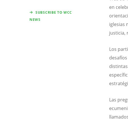
en celeb
SUBSCRIBE TO WCC
orientac
NEWS
iglesias
justicia,
Los part
desafíos
distinta
específi
estratég
Las preg
ecumeni
llamados