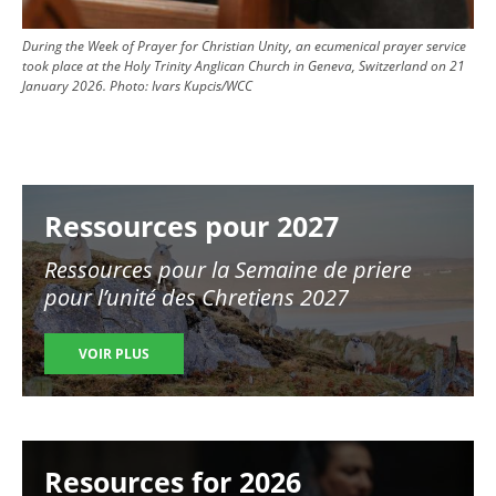
During the Week of Prayer for Christian Unity, an ecumenical prayer service
took place at the Holy Trinity Anglican Church in Geneva, Switzerland on 21
January 2026.
Photo:
Ivars Kupcis/WCC
Image
Ressources pour 2027
Ressources pour la Semaine de priere
pour l’unité des Chretiens 2027
VOIR PLUS
Image
Resources for 2026