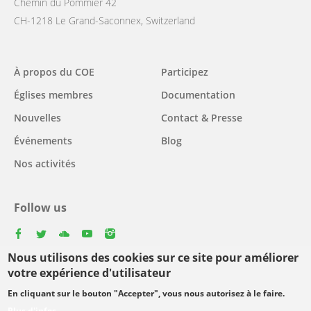
Chemin du Pommier 42
CH-1218 Le Grand-Saconnex, Switzerland
Main
À propos du COE
Participez
navigation
Églises membres
Documentation
Nouvelles
Contact & Presse
Événements
Blog
Nos activités
Follow us
facebook
twitter
youtube
youtube
instagram
Nous utilisons des cookies sur ce site pour améliorer
Select
votre expérience d'utilisateur
your
En cliquant sur le bouton "Accepter", vous nous autorisez à le faire.
Footer
language
© Copyright WCC 2026
Conditions d'utilisation
Plus d'infos