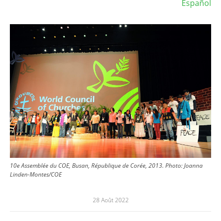
Español
Image
10e Assemblée du COE, Busan, République de Corée, 2013.
Photo:
Joanna
Linden-Montes/COE
28 Août 2022