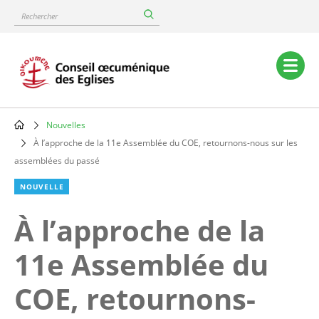
Skip
Rechercher
to
main
content
Main
navigation
Nouvelles
Breadcrumb
À l’approche de la 11e Assemblée du COE, retournons-nous sur les
assemblées du passé
NOUVELLE
À l’approche de la
11e Assemblée du
COE, retournons-