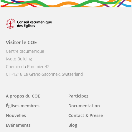
Visiter le COE
Centre œcuménique
Kyoto Building
Chemin du Pommier 42
CH-1218 Le Grand-Saconnex, Switzerland
Main
À propos du COE
Participez
navigation
Églises membres
Documentation
Nouvelles
Contact & Presse
Événements
Blog