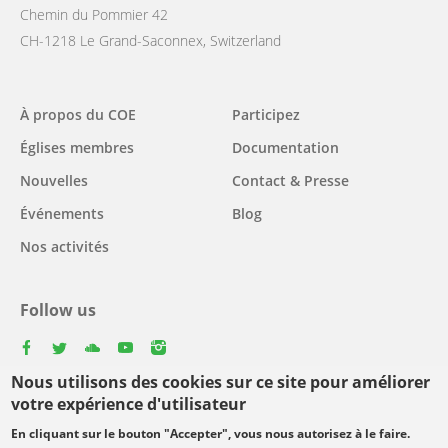
Chemin du Pommier 42
CH-1218 Le Grand-Saconnex, Switzerland
Main
À propos du COE
Participez
navigation
Églises membres
Documentation
Nouvelles
Contact & Presse
Événements
Blog
Nos activités
Follow us
facebook
twitter
youtube
youtube
instagram
Nous utilisons des cookies sur ce site pour améliorer
Select
votre expérience d'utilisateur
your
En cliquant sur le bouton "Accepter", vous nous autorisez à le faire.
Footer