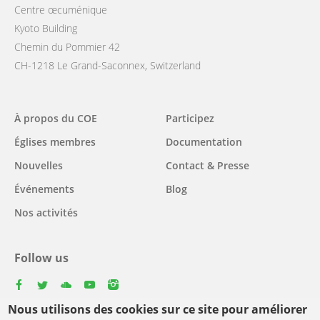
Centre œcuménique
Kyoto Building
Chemin du Pommier 42
CH-1218 Le Grand-Saconnex, Switzerland
Main
À propos du COE
Participez
navigation
Églises membres
Documentation
Nouvelles
Contact & Presse
Événements
Blog
Nos activités
Follow us
facebook
twitter
youtube
youtube
instagram
Nous utilisons des cookies sur ce site pour améliorer