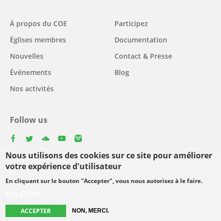
Main
À propos du COE
Participez
navigation
Églises membres
Documentation
Nouvelles
Contact & Presse
Événements
Blog
Nos activités
Follow us
facebook
twitter
youtube
youtube
instagram
Nous utilisons des cookies sur ce site pour améliorer
Select
votre expérience d'utilisateur
your
En cliquant sur le bouton "Accepter", vous nous autorisez à le faire.
Footer
language
© Copyright WCC 2026
Conditions d'utilisation
Plus d'infos
menu
Protection des données personnelles
ACCEPTER
NON, MERCI.