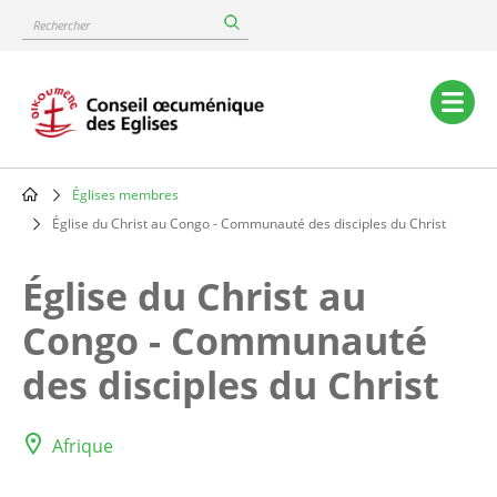
Skip
Rechercher
to
main
content
Main
navigation
Églises membres
Breadcrumb
Église du Christ au Congo - Communauté des disciples du Christ
Église du Christ au
Congo - Communauté
des disciples du Christ
Afrique