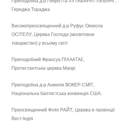
Преподобна д-р Генрієтта ХУТАБАРАТ-ЛЕБАНГ,
Гереджа Тораджа
Високопреосвященний д-р Руфус Окікіола
ОСІТЕЛУ, Церква Господа (молитовне
товариство) у всьому світі
Преподобний Франсуа ПIХAATAE,
Протестантська церква Маорі
Преподобна д-р Анжелік ВОКЕР-СМІТ,
Національна баптистська конвенція США.
Преосвященний Філіп РАЙТ, Церква в провінції
Вест-Індія