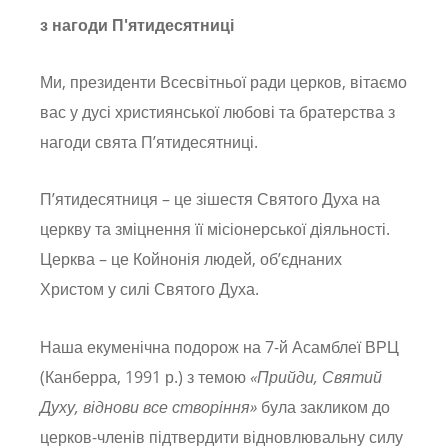
з нагоди П'ятидесятниці
Ми, президенти Всесвітньої ради церков, вітаємо
вас у дусі християнської любові та братерства з
нагоди свята П’ятидесятниці.
П’ятидесятниця – це зішестя Святого Духа на
церкву та зміцнення її місіонерської діяльності.
Церква – це Койнонія людей, об’єднаних
Христом у силі Святого Духа.
Наша екуменічна подорож на 7-й Асамблеї ВРЦ
(Канберра, 1991 р.) з темою
«Прийди, Святий
Духу, віднови все створіння»
була закликом до
церков-членів підтвердити відновлювальну силу