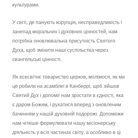
культурами.
У світі, де панують корупція, несправедливість і
занепад моральних і духовних цінностей, нам
потрібна оновлювальна присутність Святого
Духа, щоб змінити наші суспільства через
євангельські цінності.
Як всесвітнє товариство церков, молімося, як ми
це робили на асамблеї в Канберрі, щоб зійшов
Святий Дух і допоміг нам зростати в єдності, яка
є даром Божим, і рухатися вперед з оновленим
баченням у нашій духовній подорожі. Допоможи
нам чіткіше формулювати нашу місіонерську
діяльність у всіх частинах світу, а особливо в ці