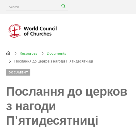
Skip
Search
to
main
content
Resources
Documents
Breadcrumb
Послання до церков з нагоди П'ятидесятниці
DOCUMENT
Послання до церков
з нагоди
П'ятидесятниці