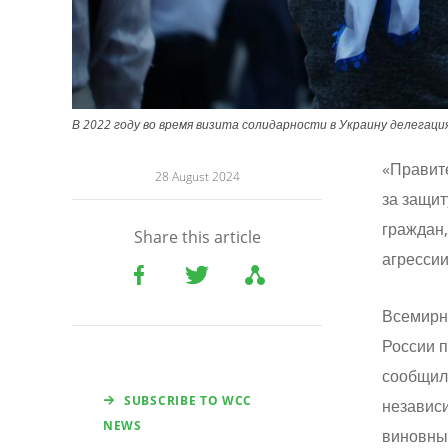
В 2022 году во время визита солидарности в Украину делегац
«Правите
28 August 2024
за защит
граждан,
Share this article
агресси
Всемирн
России п
сообщили
SUBSCRIBE TO WCC
независи
NEWS
виновны