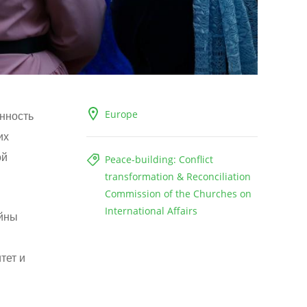
Europe
енность
их
ой
Peace-building: Conflict
transformation & Reconciliation
Commission of the Churches on
International Affairs
ойны
тет и