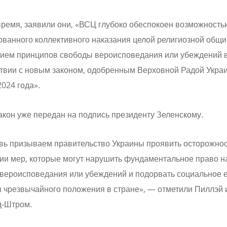
время, заявили они, «ВСЦ глубоко обеспокоен возможность
ованного коллективного наказания целой религиозной общи
ием принципов свободы вероисповедания или убеждений 
ствии с новым законом, одобренным Верховной Радой Укра
2024 года».
кон уже передан на подпись президенту Зеленскому.
вь призываем правительство Украины проявить осторожнос
ии мер, которые могут нарушить фундаментальное право н
 вероисповедания или убеждений и подорвать социальное 
 чрезвычайного положения в стране», — отметили Пиллэй 
-Штром.