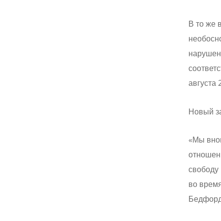
В то же 
необосн
нарушен
соответ
августа 
Новый за
«Мы вно
отношен
свободу
во время
Бедфорд