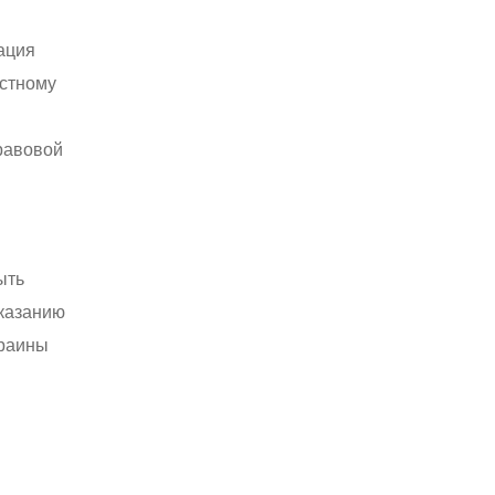
ация
астному
равовой
ыть
аказанию
краины