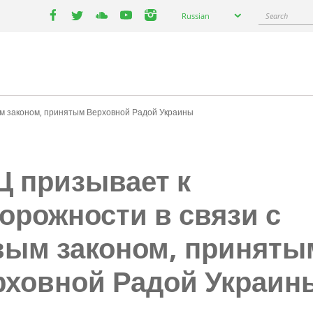
Select
Search
Russian
your
facebook
twitter
youtube
youtube
instagram
language
ым законом, принятым Верховной Радой Украины
Ц призывает к
орожности в связи с
вым законом, приняты
рховной Радой Украин