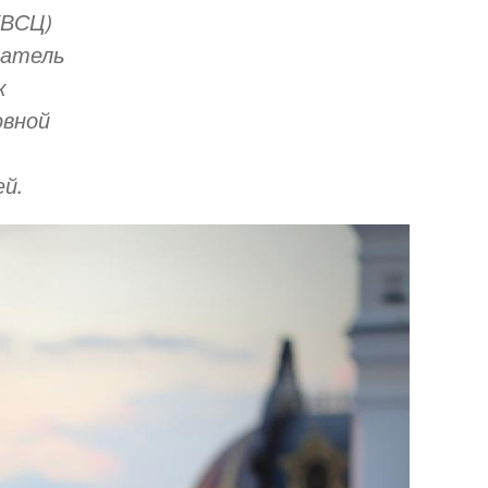
(ВСЦ)
датель
к
овной
ей.