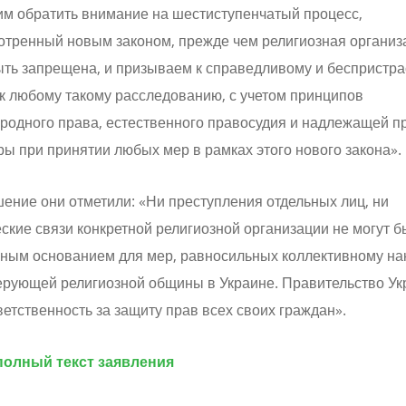
им обратить внимание на шестиступенчатый процесс,
отренный новым законом, прежде чем религиозная организ
ыть запрещена, и призываем к справедливому и беспристр
к любому такому расследованию, с учетом принципов
родного права, естественного правосудия и надлежащей п
ы при принятии любых мер в рамках этого нового закона».
ение они отметили: «Ни преступления отдельных лиц, ни
ские связи конкретной религиозной организации не могут б
чным основанием для мер, равносильных коллективному н
ерующей религиозной общины в Украине. Правительство У
ветственность за защиту прав всех своих граждан».
полный текст заявления