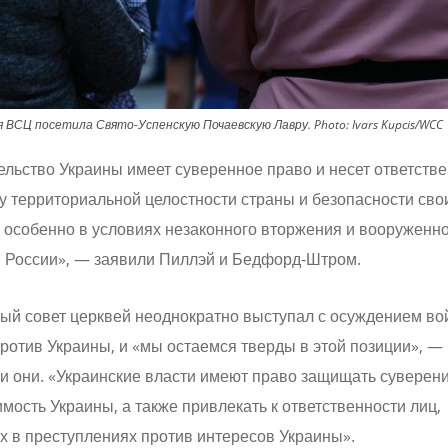
ия ВСЦ посетила Свято-Успенскую Почаевскую Лавру.
Photo:
Ivars Kupcis/WCC
льство Украины имеет суверенное право и несет ответств
у территориальной целостности страны и безопасности сво
 особенно в условиях незаконного вторжения и вооруженн
и России», — заявили Пиллэй и Бедфорд-Штром.
ый совет церквей неоднократно выступал с осуждением в
ротив Украины, и «мы остаемся тверды в этой позиции», —
 они. «Украинские власти имеют право защищать суверени
мость Украины, а также привлекать к ответственности лиц,
х в преступлениях против интересов Украины».