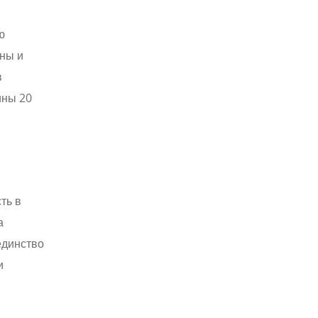
ю
ны и
в
ины 20
ть в
а
единство
и