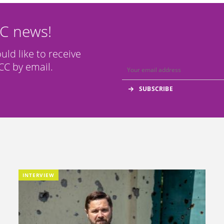
CC news!
ould like to receive
C by email.
INTERVIEW