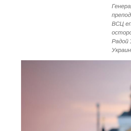
Генера
препод
ВСЦ еп
осторо
Радой 
Украин
Image