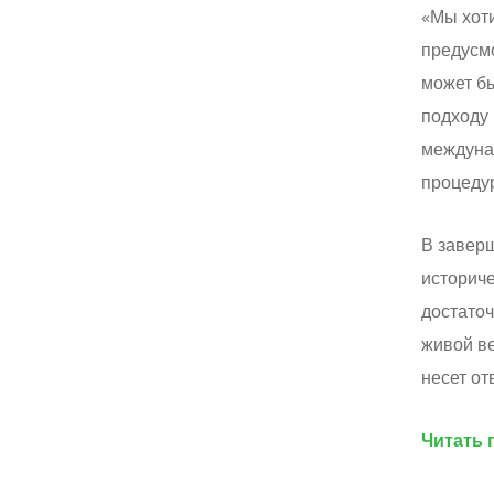
«Мы хот
предусм
может б
подходу 
междуна
процедур
В заверш
историче
достато
живой в
несет от
Читать 