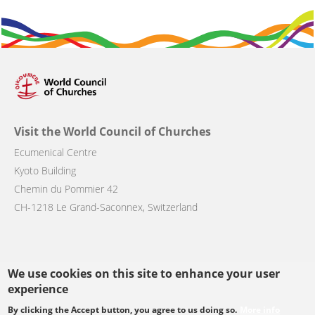
Visit the World Council of Churches
Ecumenical Centre
Kyoto Building
Chemin du Pommier 42
CH-1218 Le Grand-Saconnex, Switzerland
We use cookies on this site to enhance your user
Follow us
experience
By clicking the Accept button, you agree to us doing so.
More info