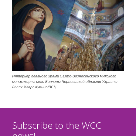
Интерьер главного храма Свято-Вознесенского мужского
монастыря в селе Банчены Черновицкой области Украины
Photo:
Иварс Купцис/ВСЦ
Subscribe to the WCC
news!