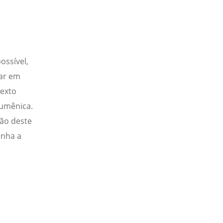
ossível,
var em
texto
cumênica.
ção deste
enha a