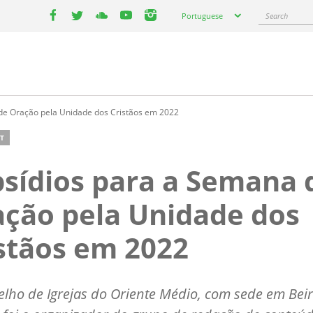
Select
Search
Portuguese
your
facebook
twitter
youtube
youtube
instagram
language
de Oração pela Unidade dos Cristãos em 2022
T
sídios para a Semana 
ção pela Unidade dos
stãos em 2022
lho de Igrejas do Oriente Médio, com sede em Beir