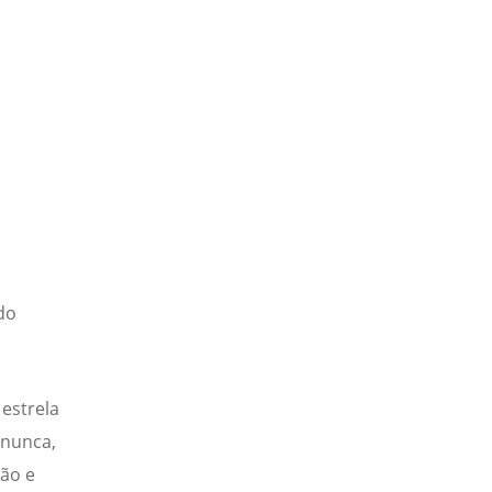
do
 estrela
 nunca,
dão e