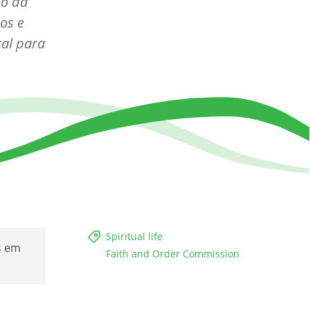
do da
os e
cal para
Spiritual life
s em
Faith and Order Commission