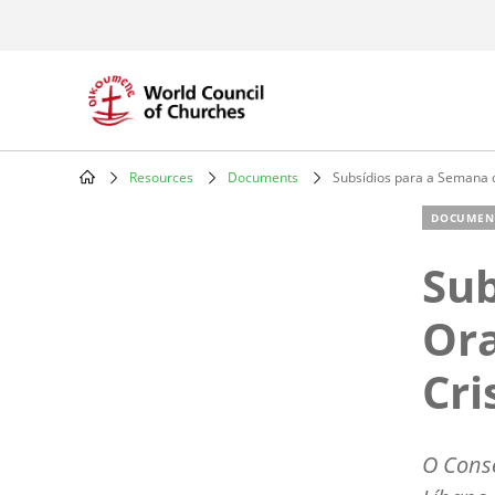
Skip
to
main
content
Resources
Documents
Subsídios para a Semana 
Breadcrumb
DOCUMEN
Sub
Ora
Cri
O Conse