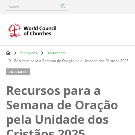
Skip
Search
to
main
content
Resources
Documents
Breadcrumb
Recursos para a Semana de Oração pela Unidade dos Cristãos 2025
DOCUMENT
Recursos para a
Semana de Oração
pela Unidade dos
Cristãos 2025