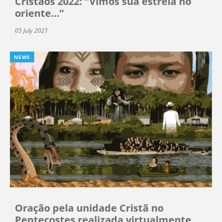
Cristãos 2022: “Vimos sua estrela no
oriente…”
05 July 2021
NEWS
Oração pela unidade Cristã no
Pentecostes realizada virtualmente