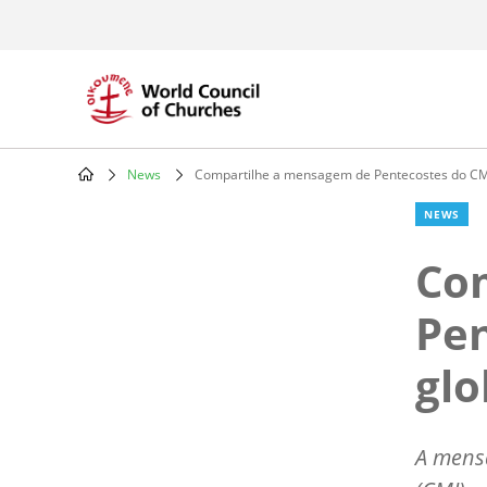
Skip
to
main
content
News
Compartilhe a mensagem de Pentecostes do CMI
Breadcrumb
NEWS
Co
Pen
glo
A mens