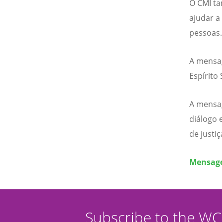
O CMI ta
ajudar a
pessoas
A mensag
Espírito
A mensag
diálogo 
de justi
Mensage
Subscribe to the W