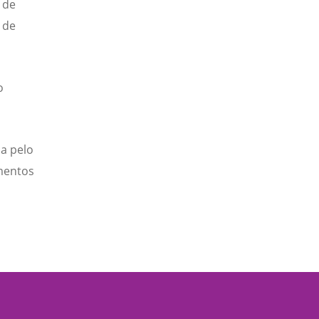
 de
 de
o
ia pelo
umentos