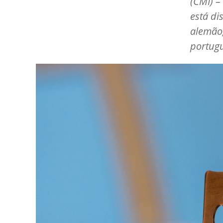
(CMI) –
está di
alemão,
portugu
Image