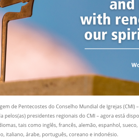
em de Pentecostes do Conselho Mundial de Igrejas (CMI) –
a pelos(as) presidentes regionais do CMI – agora está disp
diomas, tais como inglês, francês, alemão, espanhol, sueco,
o, italiano, árabe, português, coreano e indonésio.