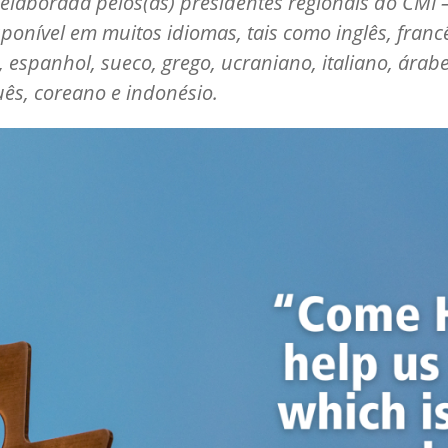
 elaborada pelos(as) presidentes regionais do CMI 
sponível em muitos idiomas, tais como inglês, franc
 espanhol, sueco, grego, ucraniano, italiano, árabe
ês, coreano e indonésio.