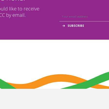
ould like to receive
C by email.