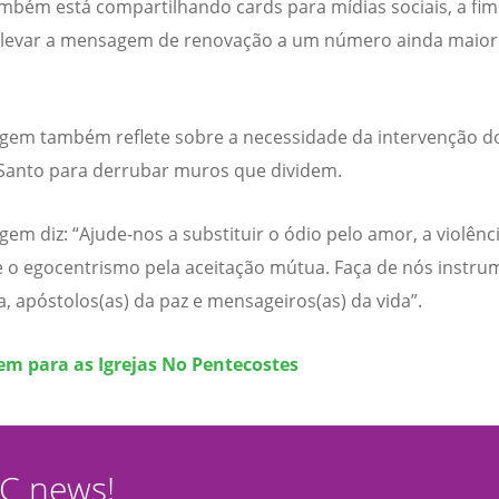
mbém está compartilhando cards para mídias sociais, a fim
 levar a mensagem de renovação a um número ainda maior
.
em também reflete sobre a necessidade da intervenção d
 Santo para derrubar muros que dividem.
em diz: “Ajude-nos a substituir o ódio pelo amor, a violênc
e o egocentrismo pela aceitação mútua. Faça de nós instr
ça, apóstolos(as) da paz e mensageiros(as) da vida”.
m para as Igrejas No Pentecostes
CC news!