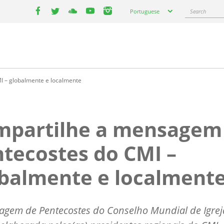
Select
Search
Portuguese
your
facebook
twitter
youtube
youtube
instagram
language
 – globalmente e localmente
mpartilhe a mensagem
tecostes do CMI –
balmente e localment
agem de Pentecostes do Conselho Mundial de Igrej