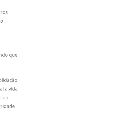
tros
ão
undo que
olidação
l a vida
s do
gridade