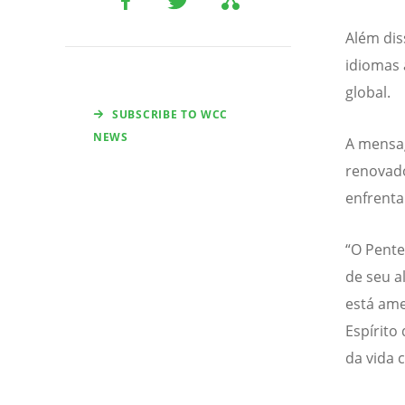
Além di
idiomas
global.
SUBSCRIBE TO WCC
NEWS
A mensag
renovado
enfrenta
“O Pente
de seu a
está am
Espírito
da vida 