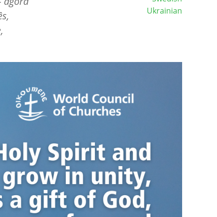
– agora
Ukrainian
ês,
,