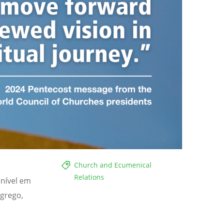
Church and Ecumenical
Relations
onível em
 grego,