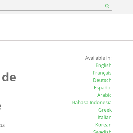
Available in:
English
 de
Français
Deutsch
Español
Arabic
e
Bahasa Indonesia
Greek
Italian
as
Korean
Swedish