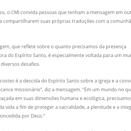
sso, o CMI convida pessoas que tenham a mensagem em ou
 a compartilharem suas próprias traduções com a comunh
em, que reflete sobre o quanto precisamos da presença
ra do Espírito Santo, é especialmente voltada para um m
 diversos desafios.
costes é a descida do Espírito Santo sobre a igreja e a cons
lcance missionário”, diz a mensagem. “Em um mundo no qua
eaçada em suas dimensões humana e ecológica, precisamo
 da vida a fim de proteger a sacralidade, a plenitude e a inte
concedida por Deus.”