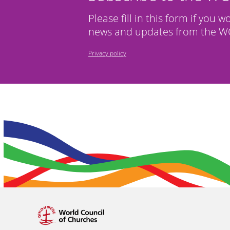
Please fill in this form if you w
news and updates from the WC
Privacy policy