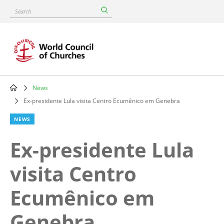
Skip
Search
to
main
content
News
Breadcrumb
Ex-presidente Lula visita Centro Ecumênico em Genebra
NEWS
Ex-presidente Lula
visita Centro
Ecumênico em
Genebra