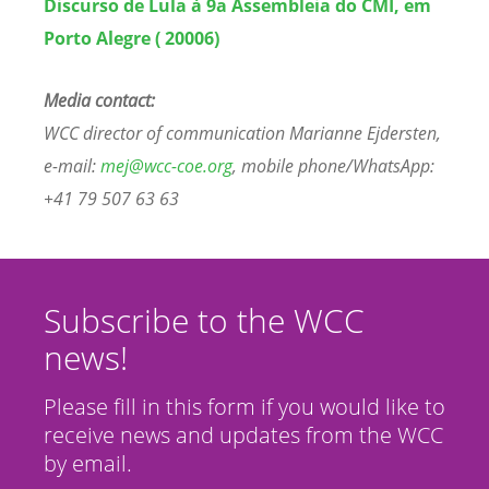
Discurso de Lula à 9a Assembleia do CMI, em
Porto Alegre ( 20006)
Media contact:
WCC director of communication Marianne Ejdersten,
e-mail:
mej@wcc-coe.org
, mobile phone/WhatsApp:
+41 79 507 63 63
Subscribe to the WCC
news!
Please fill in this form if you would like to
receive news and updates from the WCC
by email.