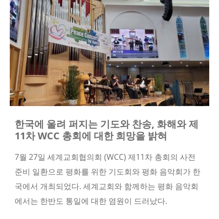
한국에 울려 퍼지는 기도와 찬송, 화해와 제
11차 WCC 총회에 대한 희망을 밝혀
7
월
27
일 세계교회협의회
(WCC)
제
11
차 총회의 사전
준비 일환으로 평화를 위한 기도회와 평화 음악회가 한
국에서 개최되었다
.
세계교회와 함께하는 평화 음악회
에서는 한반도 통일에 대한 염원이 드러났다
.