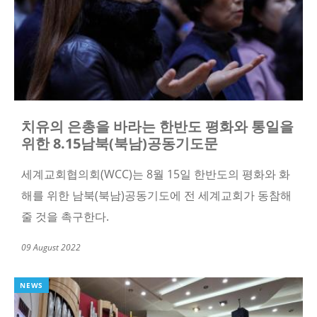
치유의 은총을 바라는 한반도 평화와 통일을
위한 8.15남북(북남)공동기도문
세계교회협의회
(WCC)
는
8
월
15
일 한반도의 평화와 화
해를 위한 남북
(
북남
)
공동기도에 전 세계교회가 동참해
줄 것을 촉구한다
.
09 August 2022
NEWS