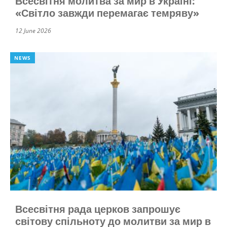
Всесвітня молитва за мир в Україні:
«Світло завжди перемагає темряву»
12 June 2026
NEWS
Всесвітня рада церков запрошує
світову спільноту до молитви за мир в