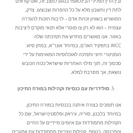
ובין הדין הפלילי הבינלאומי בנוגע למצב זה, ואנו קוראים
לתת דין וחשבון מלא על כל ההפרות שבוצעו. צדק,
המושרש בשוויון זכויות אדם – לרבות הזכות להגדרה
עצמית – הוא לא רק צו מוסרי אלא תנאי מוקדם ליציבות
באזור. אנו מאשרים מחדש את תמיכתה של
ה-
WCC
בתפקיד האו"ם, במיוחד אונר"א, במתן סיוע
הומניטרי חיוני ותמיכה לאוכלוסיות המאוימות על ידי
סכסוך זה, תוך מילוי האחריות שישראל ככוח הכובש
נושאת, אך מסרבת למלא
.
סולידריות עם כנסיות וקהילות במזרח התיכון
אנו תומכים בצורה איתנה בכנסיות במזרח התיכון,
במיוחד בלבנון, סוריה, עיראק ופלסטין/ישראל, שם כל
הקהילות מתמודדות עם איומים מיידיים על החיים
והפרנסה. בנוסף, קהילות נוצריות מתמודדות עם אתגרים