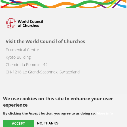
Visit the World Council of Churches
Ecumenical Centre
Kyoto Building
Chemin du Pommier 42
CH-1218 Le Grand-Saconnex, Switzerland
We use cookies on this site to enhance your user
Follow us
experience
By clicking the Accept button, you agree to us doing so.
More info
facebook
twitter
youtube
youtube
instagram
ACCEPT
NO, THANKS
Select