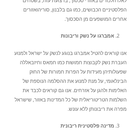
לאלו הלכודים באזורי סכסוך, ברצועת עזה, בשטחים
הפלסטיניים הכבושים, כמו גם בלבנון, סוריה
ואזורים
אחרים המושפעים מן הסכסוך
.
אמברגו על נשק וריבונות
אנו קוראים להטיל אמברגו בנוגע לנשק על ישראל ולמנוע
העברת נשק לקבוצות חמושות כמו חמאס וחיזבאללה
שפעולותיהן מעידות על הפרות חמורות של החוק
הבינלאומי, על מנת למנוע את ההסלמה הנוספת של
האלימות ולהגן על אזרחים. אנו גם קוראים לכבד את
השלמות הטריטוריאלית של כל המדינות באזור, שישראל
מפרה את ריבונותן ללא עונש
.
מדינה פלסטינית ריבונית