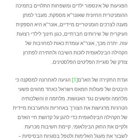
הפגיעות של אינספור ילדים ומשפחות התלויים בתמיכה
ההומניטרית החיונית שאונר"א מספקת. מעבר למתן
מענה לצרכים הומניטריים מיידיים, אונר"א היא הספקית
העיקרית של שירותים חברתיים, כגון חינוך לילדי רצועת
עזה. יתרה מכך, אונר"א עומדת כאות למחויבות של
הקהילה הבינלאומית לזכות השיבה ולחתירה לפתרון
צודק של סוגיית הפליטים הפלסטינים
.
ועדת החקירה של האו"ם
[1]
הגיעה לאחרונה למסקנה כי
היבטים של פעולות חמאס וישראל כאחד מהווים פשעי
מלחמה ופשעים נגד האנושות. מלחמה זו והשלכותיה
הטרגיות מדגישות את הצורך באחריות והתערבות מיידית
של הקהילה הבינלאומית כדי להגן על קדושת חיי האדם
ולקיים את החוק הבינלאומי. קיימת חשיבות מכרעת
לשבור את מעגל האלימות ולטפל בסוגיות הבסיסיות –