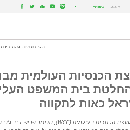
Select
Search
Hebrew
your
facebook
twitter
youtube
youtube
instagram
language
מועצת הכנסיות העולמית מברכת
ת הכנסיות העולמית מב
חלטת בית המשפט העליו
אל כאות לתקווה
ועצת הכנסיות העולמית (
WCC
), הכומר פרופ' ד"ר ג'רי פ