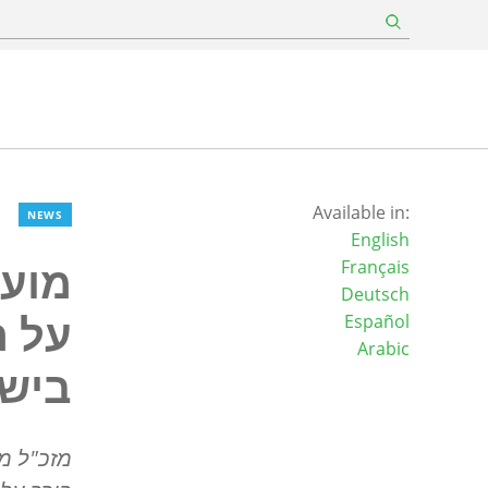
Available in:
NEWS
English
מועצ
Français
Deutsch
על ה
Español
Arabic
בישר
מזכ"ל מ