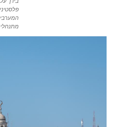
בירך על
פלסטיני
מתנחלי