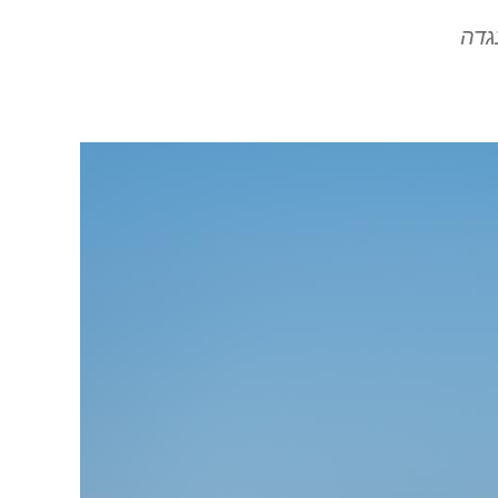
גדה
Image