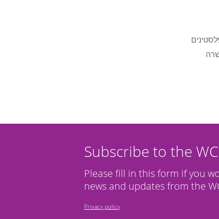
לסטינים
שרה
Subscribe to the W
Please fill in this form if you w
news and updates from the WC
Privacy policy