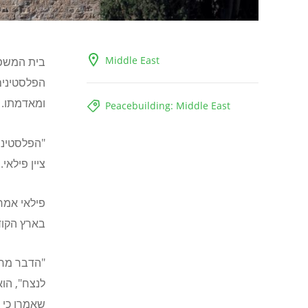
Middle East
בית המשפט
הפלסטינים
ומאדמתו. 
Peacebuilding: Middle East
"הפלסטיני
ציין פילא
פילאי אמר 
בארץ הקוד
"הדבר מרא
לנצח", הו
שאמרו כי 