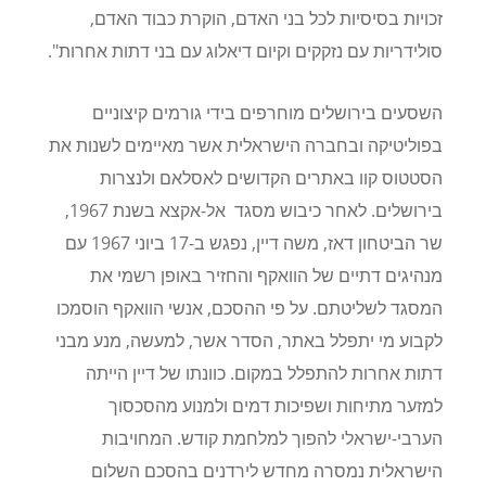
זכויות בסיסיות לכל בני האדם, הוקרת כבוד האדם,
סולידריות עם נזקקים וקיום דיאלוג עם בני דתות אחרות".
השסעים בירושלים מוחרפים בידי גורמים קיצוניים
בפוליטיקה ובחברה הישראלית אשר מאיימים לשנות את
הסטטוס קוו באתרים הקדושים לאסלאם ולנצרות
בירושלים. לאחר כיבוש מסגד אל-אקצא בשנת 1967,
שר הביטחון דאז, משה דיין, נפגש ב-17 ביוני 1967 עם
מנהיגים דתיים של הוואקף והחזיר באופן רשמי את
המסגד לשליטתם. על פי ההסכם, אנשי הוואקף הוסמכו
לקבוע מי יתפלל באתר, הסדר אשר, למעשה, מנע מבני
דתות אחרות להתפלל במקום. כוונתו של דיין הייתה
למזער מתיחות ושפיכות דמים ולמנוע מהסכסוך
הערבי-ישראלי להפוך למלחמת קודש. המחויבות
הישראלית נמסרה מחדש לירדנים בהסכם השלום