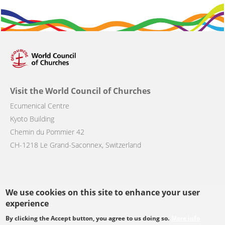
Visit the World Council of Churches
Ecumenical Centre
Kyoto Building
Chemin du Pommier 42
CH-1218 Le Grand-Saconnex, Switzerland
We use cookies on this site to enhance your user
Follow us
experience
By clicking the Accept button, you agree to us doing so.
More info
facebook
twitter
youtube
youtube
instagram