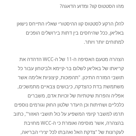
מהו הסטטוס קוו? ומדוע הדאגה?
להלן הרקע לסטטוס קוו ההיסטורי שאליו התייחס נישאן
באליאן, ככל שהיחסים בין דתות בירושלים הופכים
למתוחים יותר ויותר.
הצהרה מטעם האסיפה ה-11 של ה-WCC הדהדה את
קריאתו של באליאן לשלום בר-קיימא ולביטחון עבור כל
תושבי המזרח התיכון. "תהפוכות, קיצוניות אלימה אשר
משתמשת בדת כהצדקה, כיבושים צבאיים מתמשכים,
אפליה והפרות שיטתיות של זכויות אדם, משברים
כלכליים ושחיתות וכן היעדר שלטון החוק וגורמים נוספים
תרמו למשבר קיומי המשפיע על כול תושבי האזור", כתוב
בהצהרה, אשר מוסיפה ואומרת כי ה-WCC מחויבת
לעקרונות של "צדקת האל ואהבתו לכל יצירי הבריאה,