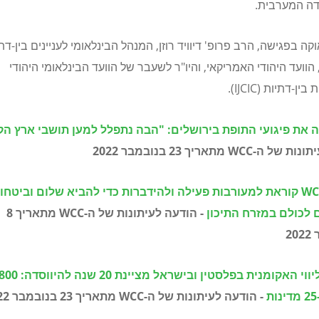
ה המערבית.
וקה בפגישה, הרב פרופ' דיוויד רוזן, המנהל הבינלאומי לעניינים בין-דת
 הוועד היהודי האמריקאי, והיו"ר לשעבר של הוועד הבינלאומי היהודי
ת בין-דתיות (
IJCIC
).
 את פיגועי התופת בירושלים: "הבה נתפלל למען תושבי ארץ הק
תונות של ה-
WCC
מתאריך 23 בנובמבר 2022
WC
קוראת למעורבות פעילה ולהידברות כדי להביא שלום וביטחון
לכולם במזרח התיכון
- הודעה לעיתונות של ה-
WCC
מתאריך 8
2
תוכנית הליווי האקומנית בפלסטין ובישראל מצי
- הודעה לעיתונות של ה-
WCC
מתאריך 23 בנובמבר 2022