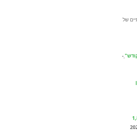
יים של
ודש"
-
ינת 20 שנה להיווסדה: 1,800