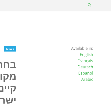
Available in:
NEWS
English
בחתי
Français
Deutsch
Español
Arabic
קיים
ישרא