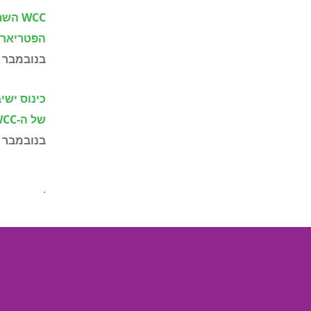
WCC
הפטריארך 
בנובמבר 2022
כינוס יש
של ה-
WCC
בנובמבר 2022
.