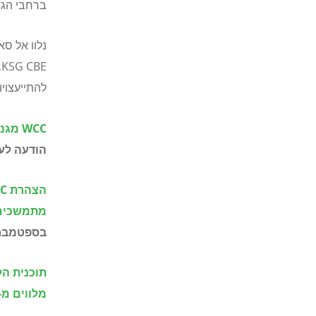
ברחבי הגד
נלוו אל סא
KSG CBE
,
להתייעצויו
WCC
מגנה
הודעה לעי
הצהרת
C
מתמשכים 
בספטמבר 022
מלווים מ-25 מדינות