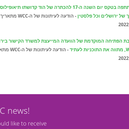
השתתפה בטקס יום השנה ה-17 להכתרה של הוד קדושתו תיאו
של ירושלים וכל פלסטין
- הודעה לעיתונות של ה-
WCC
יבת הפתיחה המוקדמת של הוועדה המייעצת למשרד הקישור בירו
, מתווה את התוכניות לעתיד
- הודעה לעיתונות של
ה-
WCC
CC news!
ould like to receive