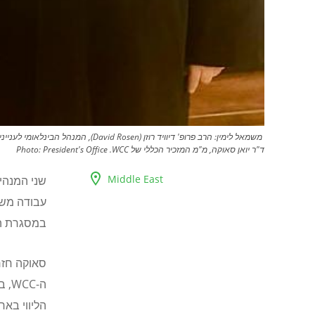
ד"ר יואן סאוקה, מ"מ המזכיר הכללי של WCC.
President's Office
Photo:
Middle East
שני המנהיג
עבודה משו
במסגרת ה
סאוקה חזר 
ה-
WCC
, ב
הליווי בארץ הקודש מאז 2002 לש