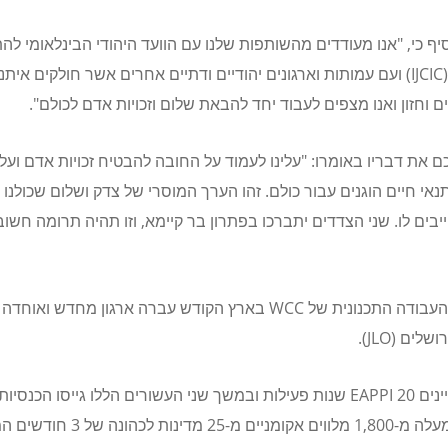
ף כי, "אנו מעודדים מהשותפות שלנו עם הוועד היהודי הבינלאומי להתי
IJCIC
) ועם עמותות וארגונים יהודיים ודתיים אחרים אשר חולקים איתנ
 וחזון ואנו מצפים לעבוד יחד להבאת שלום וזכויות אדם לכולם".
 את דבריו באומרו: "עלינו לעמוד על החובה להבטיח זכויות אדם ועל
אי חיים הוגנים עבור כולם. זהו הערך המוסרי של צדק ושלום שכולנו 
יבים לו. שני הצדדים יתברכו בפתרון בר קיימא, וזו תהיה תרומה חשו
העבודה התכנונית של
WCC
בארץ הקודש עברה ארגון מחדש ואוחדה
ושלים (
JLO
).
ינים
EAPPI
20 שנות פעילות ובמשך שני העשורים הללו גייסו הכנסיו
למעלה מ-1,800 מלווים אקומניים מ-25 מדינות