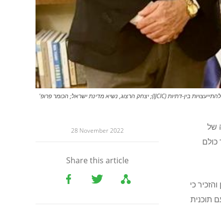
משמאל לימין: הרב פרופ' דיוויד רוזן (David Rosen), המנהל הבינלאומי לעניינים בין-דתיים של KSG CBE, הוועד היהודי האמריקאי, יו"ר לשעבר של הוועד היהודי הבינלאומי להתייעצויות בין-דתיות (IJCIC); יצחק הרצוג, נשיא מדינת ישראל; הכומר פרופ'
 של
28 November 2022
 כולם
Share this article
הזכיר כי
ם תוכנית