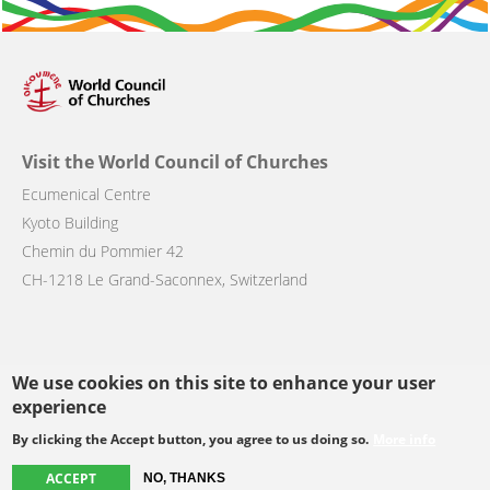
Visit the World Council of Churches
Ecumenical Centre
Kyoto Building
Chemin du Pommier 42
CH-1218 Le Grand-Saconnex, Switzerland
We use cookies on this site to enhance your user
Follow us
experience
By clicking the Accept button, you agree to us doing so.
More info
facebook
twitter
youtube
youtube
instagram
ACCEPT
NO, THANKS
Select