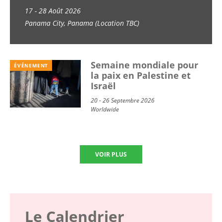
Economy of Life (GEM
17 - 28 Août 2026
Panama City, Panama (Location TBC)
School) 2026
Semaine mondiale pour
ÉVÉNEMENT
la paix en Palestine et
Israël
20 - 26 Septembre 2026
Worldwide
VOIR PLUS
Le Calendrier