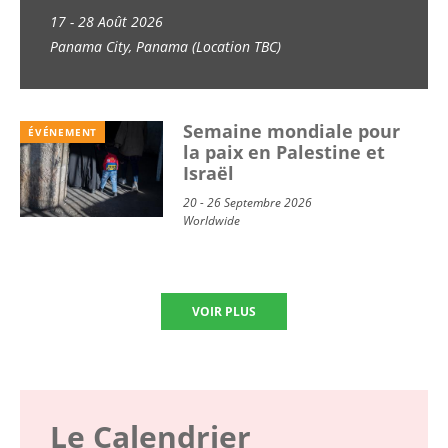
Economy of Life (GEM
17 - 28 Août 2026
Panama City, Panama (Location TBC)
School) 2026
Semaine mondiale pour
ÉVÉNEMENT
la paix en Palestine et
Israël
20 - 26 Septembre 2026
Worldwide
VOIR PLUS
Le Calendrier