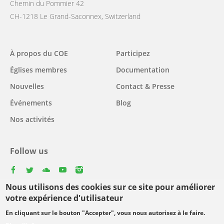
Chemin du Pommier 42
CH-1218 Le Grand-Saconnex, Switzerland
Main
À propos du COE
Participez
navigation
Églises membres
Documentation
Nouvelles
Contact & Presse
Événements
Blog
Nos activités
Follow us
facebook
twitter
youtube
youtube
instagram
Nous utilisons des cookies sur ce site pour améliorer
Select
votre expérience d'utilisateur
your
En cliquant sur le bouton "Accepter", vous nous autorisez à le faire.
Footer
language
© Copyright WCC 2026
Conditions d'utilisation