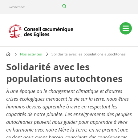
Skip
Rechercher
to
main
content
Main
navigation
Nos activités
Solidarité avec les populations autochtones
Breadcrumb
Solidarité avec les
populations autochtones
À une époque où le changement climatique et d’autres
crises écologiques menacent la vie sur la terre, nous êtres
humains devons apprendre à vivre en respectant les
capacités de notre planète. Les enseignements des peuples
autochtones peuvent nous guider pour apprendre à vivre
en harmonie avec notre Mère la Terre, en ne prenant que
ce dont nous avons besoin, conscients des conséquences