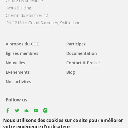
Centre œcuménique
Kyoto Building
Chemin du Pommier 42
CH-1218 Le Grand-Saconnex, Switzerland
Main
À propos du COE
Participez
navigation
Églises membres
Documentation
Nouvelles
Contact & Presse
Événements
Blog
Nos activités
Follow us
facebook
twitter
youtube
youtube
instagram
Nous utilisons des cookies sur ce site pour améliorer
Select
votre expérience d'utilisateur