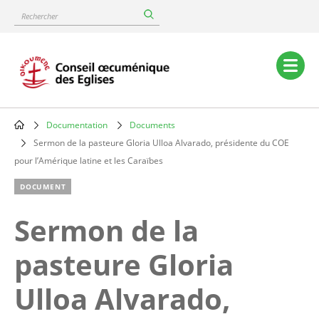
Skip
Rechercher
to
main
content
Main
navigation
Documentation
Documents
Breadcrumb
Sermon de la pasteure Gloria Ulloa Alvarado, présidente du COE
pour l’Amérique latine et les Caraïbes
DOCUMENT
Sermon de la
pasteure Gloria
Ulloa Alvarado,