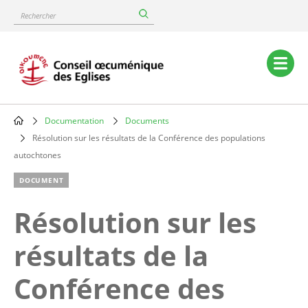
Skip
Rechercher
to
main
content
Main
navigation
Documentation
Documents
Breadcrumb
Résolution sur les résultats de la Conférence des populations
autochtones
DOCUMENT
Résolution sur les
résultats de la
Conférence des