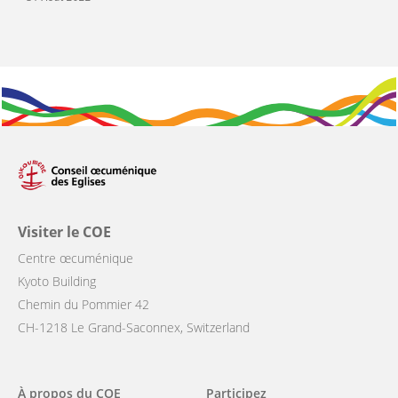
Visiter le COE
Centre œcuménique
Kyoto Building
Chemin du Pommier 42
CH-1218 Le Grand-Saconnex, Switzerland
Main
À propos du COE
Participez