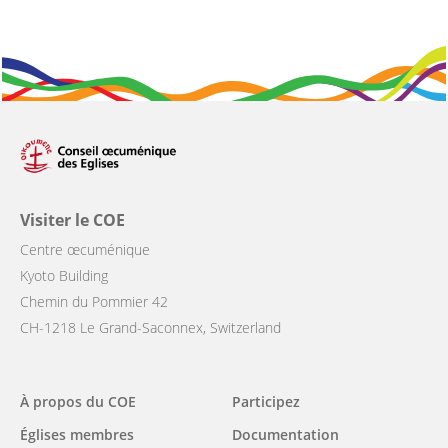
Visiter le COE
Centre œcuménique
Kyoto Building
Chemin du Pommier 42
CH-1218 Le Grand-Saconnex, Switzerland
Main
À propos du COE
Participez
navigation
Églises membres
Documentation