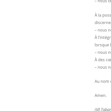
– nous t
À la pos
discerne
– nous n
À l’intég
lorsque 
– nous n
À des cœ
– nous n
Au nom d
Amen.
(Jill Tabar