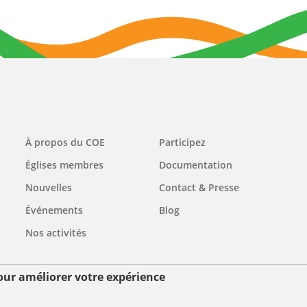
Main
À propos du COE
Participez
navigation
Églises membres
Documentation
Nouvelles
Contact & Presse
Événements
Blog
Nos activités
pour améliorer votre expérience
ées personnelles