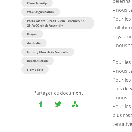
pèlerins
Church unity
– nous t
WCC Organisation
Pour les
Porto Alegre, Brazil, 2006, February 14-
23, WCC ninth Assembly
collabor
Prayer
royaume s
Australia
– nous t
Uniting Church in Australia
Reconciliation
Pour les 
Holy Spirit
– nous t
Pour les 
plus de v
Partager ce document
– nous t
Pour les 
plus res
tentativ