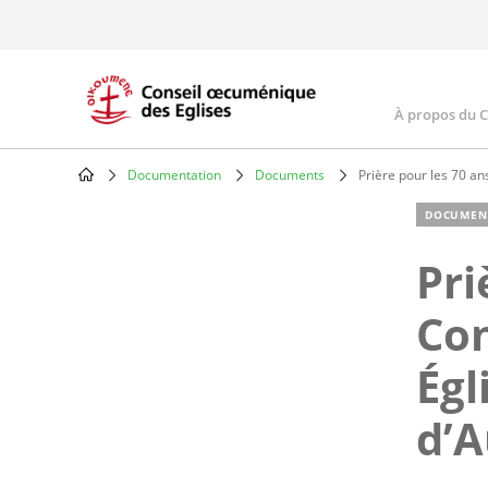
Skip
to
main
content
À propos du 
Main
navig
Documentation
Documents
Prière pour les 70 ans
Breadcrumb
DOCUMEN
Pri
Co
Égl
d’A