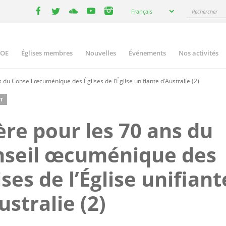
Select
Rechercher
Français
your
facebook
twitter
youtube
youtube
instagram
language
COE
Églises membres
Nouvelles
Événements
Nos activités
ation
 du Conseil œcuménique des Églises de l’Église unifiante d’Australie (2)
T
ère pour les 70 ans du
nseil œcuménique des
ises de l’Église unifiant
ustralie (2)