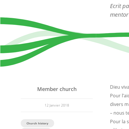
Ecrit p
mentor
Dieu viv
Member church
Pour l’a
divers m
12 Janvier 2018
– nous t
Pour la 
Church history