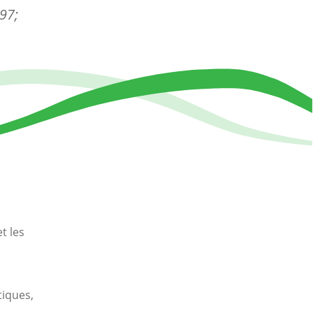
997;
t les
tiques,