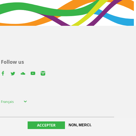
Follow us
facebook
twitter
youtube
youtube
instagram
Select
Français
your
language
ACCEPTER
NON, MERCI.