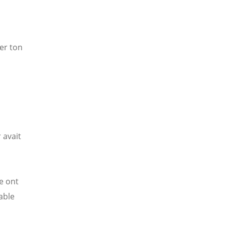
er ton
r avait
se ont
able