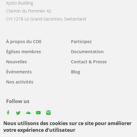
Kyoto Building
Chemin du Pommier 42
CH-1218 Le Grand-Saconnex, Switzerland
Main
À propos du COE
Participez
navigation
Églises membres
Documentation
Nouvelles
Contact & Presse
Événements
Blog
Nos activités
Follow us
facebook
twitter
youtube
youtube
instagram
Nous utilisons des cookies sur ce site pour améliorer
Select
votre expérience d'utilisateur
your