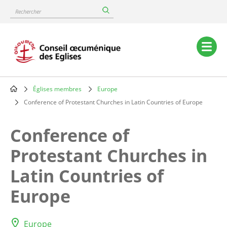
Skip
Rechercher
to
main
content
Main
navigation
Églises membres
Europe
Breadcrumb
Conference of Protestant Churches in Latin Countries of Europe
Conference of
Protestant Churches in
Latin Countries of
Europe
Europe