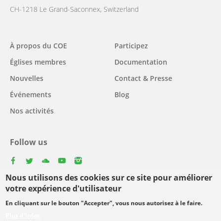
CH-1218 Le Grand-Saconnex, Switzerland
Main
À propos du COE
Participez
navigation
Églises membres
Documentation
Nouvelles
Contact & Presse
Événements
Blog
Nos activités
Follow us
facebook
twitter
youtube
youtube
instagram
Nous utilisons des cookies sur ce site pour améliorer
Select
votre expérience d'utilisateur
your
En cliquant sur le bouton "Accepter", vous nous autorisez à le faire.
Footer
language
© Copyright WCC 2026
Conditions d'utilisation
Plus d'infos