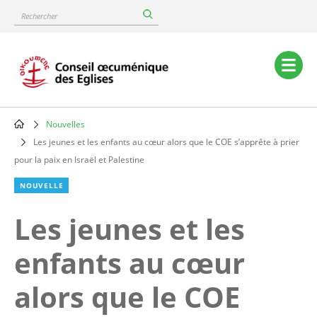
Skip
Rechercher
to
main
content
Main
navigation
Nouvelles
Breadcrumb
Les jeunes et les enfants au cœur alors que le COE s’apprête à prier
pour la paix en Israël et Palestine
NOUVELLE
Les jeunes et les
enfants au cœur
alors que le COE