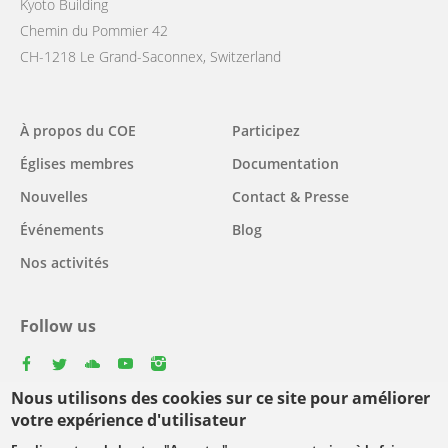
Kyoto Building
Chemin du Pommier 42
CH-1218 Le Grand-Saconnex, Switzerland
Main
À propos du COE
Participez
navigation
Églises membres
Documentation
Nouvelles
Contact & Presse
Événements
Blog
Nos activités
Follow us
facebook
twitter
youtube
youtube
instagram
Nous utilisons des cookies sur ce site pour améliorer
Select
votre expérience d'utilisateur
your