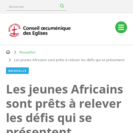
Skip
Rechercher
to
main
content
Main
navigation
Nouvelles
Breadcrumb
Les jeunes Africains sont prêts à relever les défis qui se présentent
NOUVELLE
Les jeunes Africains
sont prêts à relever
les défis qui se
présentent