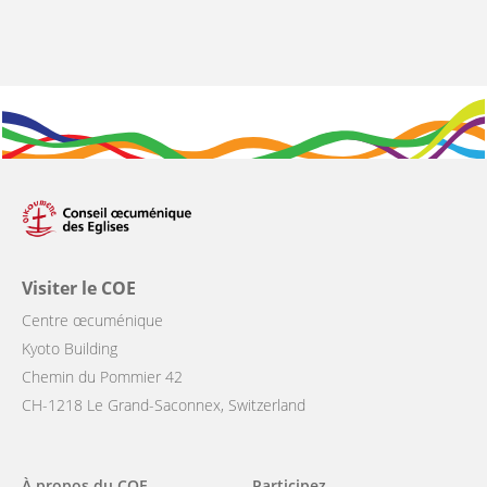
Visiter le COE
Centre œcuménique
Kyoto Building
Chemin du Pommier 42
CH-1218 Le Grand-Saconnex, Switzerland
Main
À propos du COE
Participez