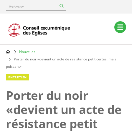
Skip
Rechercher
to
main
content
Main
navigation
Nouvelles
Breadcrumb
Porter du noir «devient un acte de résistance petit certes, mais
puissant»
ENTRETIEN
Porter du noir
«devient un acte de
résistance petit