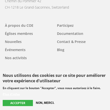
Chemin du Pommier 42
CH-1218 Le Grand-Saconnex, Switzerland
Main
À propos du COE
Participez
navigation
Églises membres
Documentation
Nouvelles
Contact & Presse
Événements
Blog
Nos activités
Follow us
Nous utilisons des cookies sur ce site pour améliorer
votre expérience d'utilisateur
facebook
twitter
youtube
youtube
instagram
En cliquant sur le bouton "Accepter", vous nous autorisez à le faire.
Plus d'infos
Select
your
ACCEPTER
NON, MERCI.
Footer
language
© Copyright WCC 2026
Conditions d'utilisation