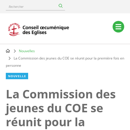
Skip
Rechercher
to
main
content
Main
navigation
Nouvelles
Breadcrumb
La Commission des jeunes du COE se réunit pour la première fois en
personne
NOUVELLE
La Commission des
jeunes du COE se
réunit pour la