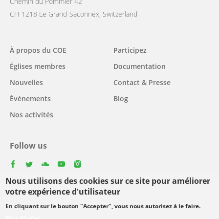
Chemin du Pommier 42
CH-1218 Le Grand-Saconnex, Switzerland
Main
À propos du COE
Participez
navigation
Églises membres
Documentation
Nouvelles
Contact & Presse
Événements
Blog
Nos activités
Follow us
facebook
twitter
youtube
youtube
instagram
Nous utilisons des cookies sur ce site pour améliorer
Select
votre expérience d'utilisateur
your
En cliquant sur le bouton "Accepter", vous nous autorisez à le faire.
Footer
language
© Copyright WCC 2026
Conditions d'utilisation
Plus d'infos