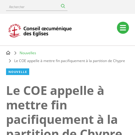
Skip
Rechercher
to
main
content
Main
navigation
Nouvelles
Breadcrumb
Le COE appelle à mettre fin pacifiquement à la partition de Chypre
NOUVELLE
Le COE appelle à
mettre fin
pacifiquement à la
partition de Chypre