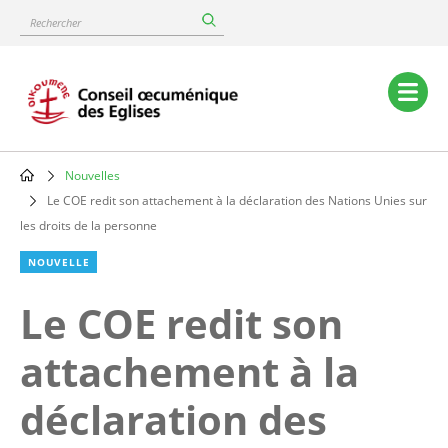
Skip
Rechercher
to
main
content
Main
navigation
Nouvelles
Breadcrumb
Le COE redit son attachement à la déclaration des Nations Unies sur
les droits de la personne
NOUVELLE
Le COE redit son
attachement à la
déclaration des