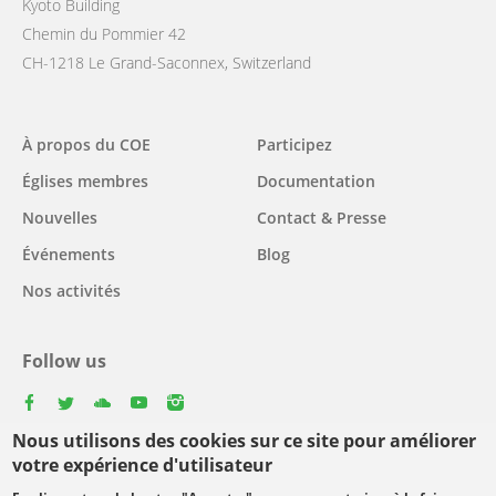
Kyoto Building
Chemin du Pommier 42
CH-1218 Le Grand-Saconnex, Switzerland
Main
À propos du COE
Participez
navigation
Églises membres
Documentation
Nouvelles
Contact & Presse
Événements
Blog
Nos activités
Follow us
facebook
twitter
youtube
youtube
instagram
Nous utilisons des cookies sur ce site pour améliorer
Select
votre expérience d'utilisateur
your