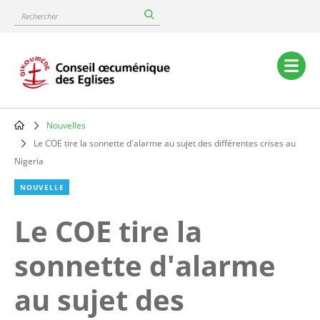
Skip
Rechercher
to
main
content
Main
navigation
Nouvelles
Breadcrumb
Le COE tire la sonnette d'alarme au sujet des différentes crises au
Nigeria
NOUVELLE
Le COE tire la
sonnette d'alarme
au sujet des