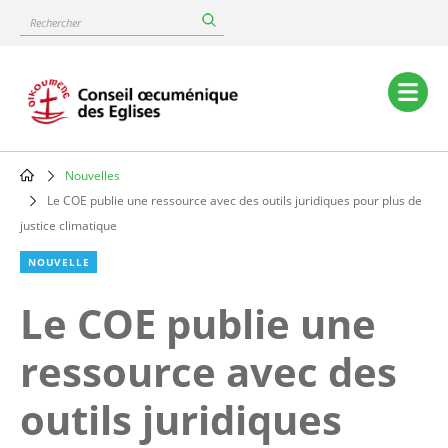
Skip
Rechercher
to
main
content
Main
navigation
Nouvelles
Breadcrumb
Le COE publie une ressource avec des outils juridiques pour plus de
justice climatique
NOUVELLE
Le COE publie une
ressource avec des
outils juridiques