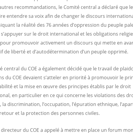
autres recommandations, le Comité central a déclaré que l
aire entendre sa voix afin de changer le discours internation
uant la réalité des 76 années d’oppression du peuple pale
 s’appuyer sur le droit international et les obligations religi
pour promouvoir activement un discours qui mette en ava
tif de liberté et d’autodétermination d’un peuple opprimé.
é central du COE a également décidé que le travail de plaid
ons du COE devaient s’atteler en priorité à promouvoir le pri
bilité et la mise en œuvre des principes établis par le droit
onal, en particulier en ce qui concerne les violations des dr
la discrimination, l’occupation, l’épuration ethnique, l’apar
retour et la protection des personnes civiles.
 directeur du COE a appelé à mettre en place un forum mon