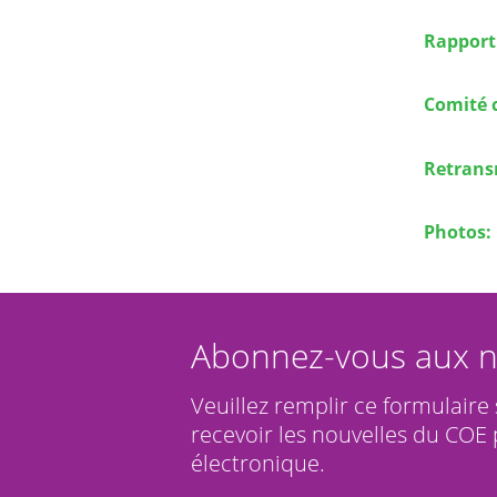
Rapport
Comité c
Retrans
Photos:
Abonnez-vous aux n
Veuillez remplir ce formulaire
recevoir les nouvelles du COE 
électronique.