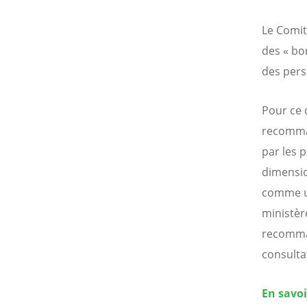
Le Comit
des « bo
des per
Pour ce q
recomman
par les 
dimensio
comme un
ministèr
recomma
consulta
En savoi