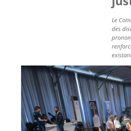
jus
Le Comi
des dis
prononc
renforc
existan
Image