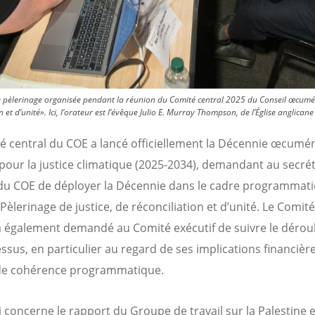
 pèlerinage organisée pendant la réunion du Comité central 2025 du Conseil œcuméni
 et d’unité». Ici, l’orateur est l’évêque Julio E. Murray Thompson, de l’Église anglican
é central du COE a lancé officiellement la Décennie œcumé
 pour la justice climatique (2025-2034), demandant au secrét
du COE de déployer la Décennie dans le cadre programmati
Pèlerinage de justice, de réconciliation et d’unité. Le Comité
 également demandé au Comité exécutif de suivre le déro
ssus, en particulier au regard de ses implications financière
de cohérence programmatique.
 concerne le rapport du Groupe de travail sur la Palestine et