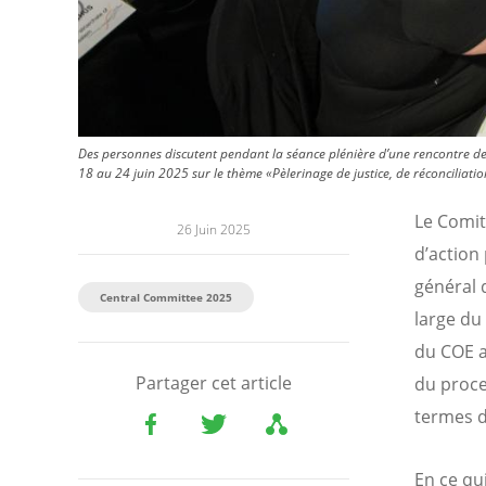
Des personnes discutent pendant la séance plénière d’une rencontre de
18 au 24 juin 2025 sur le thème «Pèlerinage de justice, de réconciliation
Le Comit
26 Juin 2025
d’action
général 
Central Committee 2025
large du 
du COE a
Partager cet article
du proce
termes 
En ce qui