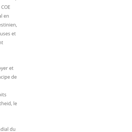
e COE
al en
stinien,
euses et
nt
oyer et
ncipe de
oits
theid, le
dial du