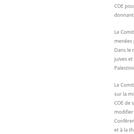
COE pour
donnant 
Le Comit
menées p
Dans le 
juives e
Palestini
Le Comit
sur la m
COE de su
modifier
Conféren
et à la 