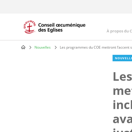
Skip
to
main
content
À propos du 
Main
navig
Nouvelles
Les programmes du COE mettront l’accent su
Breadcrumb
NOUVELL
Le
met
inc
ava