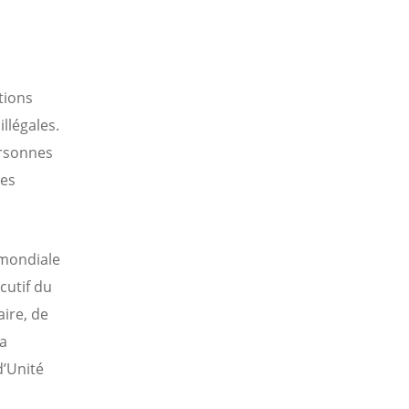
n
tions
llégales.
ersonnes
les
 mondiale
cutif du
aire, de
la
d’Unité