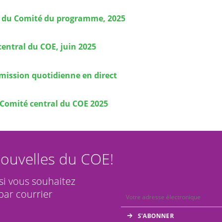
 du Comité du programme, 2025
entral du COE, juin 2025
mission quotidienne en direct
 Comité central du COE 2025
ouvelles du COE!
 si vous souhaitez
par courrier