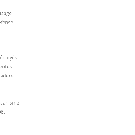
usage
éfense
éployés
rentes
sidéré
écanisme
E.