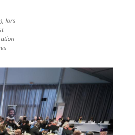
, lors
st
ration
mes