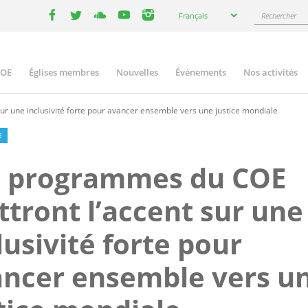
Select
Rechercher
Français
your
facebook
twitter
youtube
youtube
instagram
language
COE
Églises membres
Nouvelles
Événements
Nos activités
ation
r une inclusivité forte pour avancer ensemble vers une justice mondiale
E
s programmes du COE
tront l’accent sur une
lusivité forte pour
ncer ensemble vers u