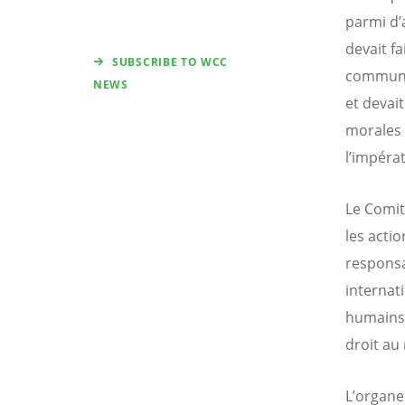
parmi d’
devait f
SUBSCRIBE TO WCC
communiq
NEWS
et devait
morales 
l’impéra
Le Comit
les acti
responsa
internati
humains, 
droit au 
L’organe