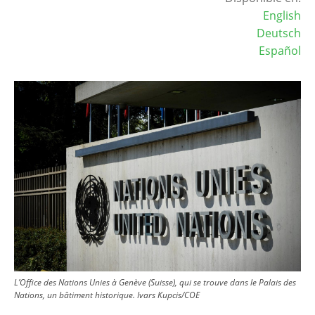
English
Deutsch
Español
Image
L’Office des Nations Unies à Genève (Suisse), qui se trouve dans le Palais des
Nations, un bâtiment historique. Ivars Kupcis/COE