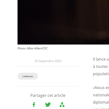
Photo:
Albin Hillert/CEC
Il lance
26 Septembre 2024
à toutes 
populati
Lebanon
«Nous enj
national
Partager cet article
diplomati