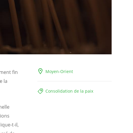
Moyen-Orient
ment fin
e la
Consolidation de la paix
helle
tions
que-t-il,