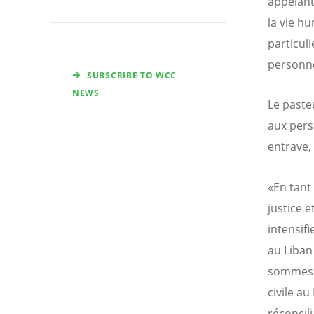
appelant
la vie hu
particuli
personne
SUBSCRIBE TO WCC
NEWS
Le paste
aux pers
entrave,
«En tant
justice 
intensifi
au Liban
sommes so
civile au
réconcili