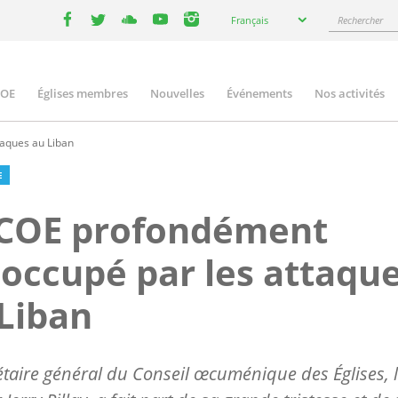
Select
Rechercher
Français
your
facebook
twitter
youtube
youtube
instagram
language
COE
Églises membres
Nouvelles
Événements
Nos activités
ation
aques au Liban
E
 COE profondément
occupé par les attaqu
Liban
étaire général du Conseil œcuménique des Églises, 