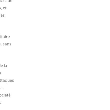
acré de
s, en
les
itaire
e, sans
e la
à
attaques
us
ociété
a