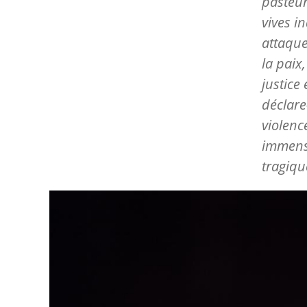
pasteur 
vives i
attaque
la paix
justice
déclare
violenc
immense
tragiqu
Image