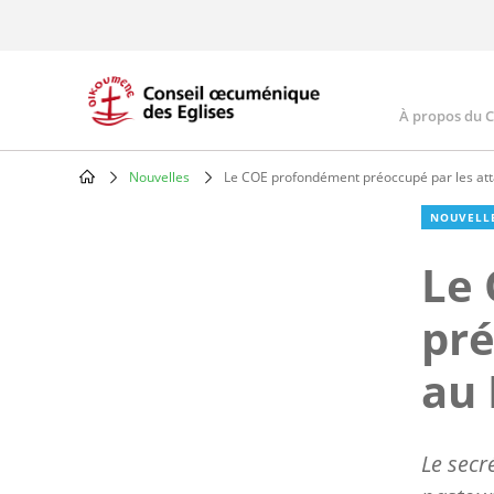
Skip
to
main
content
À propos du 
Main
navig
Nouvelles
Le COE profondément préoccupé par les att
Breadcrumb
NOUVELL
Le
pré
au 
Le secr