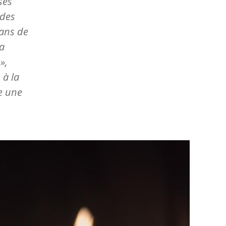
ses
 des
sans de
a
»,
 à la
ue une