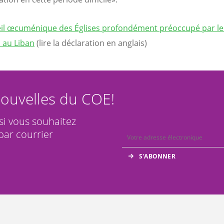
il œcuménique des Églises profondément préoccupé par le
 au Liban
(lire la déclaration en anglais)
ouvelles du COE!
 si vous souhaitez
par courrier