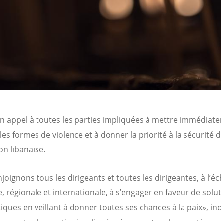
 un appel à toutes les parties impliquées à mettre immédiate
les formes de violence et à donner la priorité à la sécurité d
on libanaise.
oignons tous les dirigeants et toutes les dirigeantes, à l’éc
e, régionale et internationale, à s’engager en faveur de solu
ques en veillant à donner toutes ses chances à la paix», indi