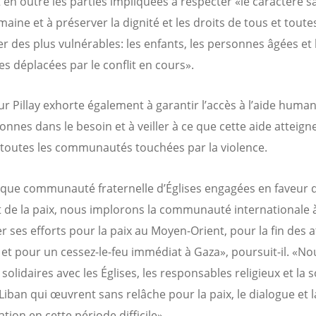
 en outre les parties impliquées à respecter «le caractère s
maine et à préserver la dignité et les droits de tous et toute
er des plus vulnérables: les enfants, les personnes âgées et 
s déplacées par le conflit en cours».
ur Pillay exhorte également à garantir l’accès à l’aide human
onnes dans le besoin et à veiller à ce que cette aide atteign
 toutes les communautés touchées par la violence.
 que communauté fraternelle d’Églises engagées en faveur d
et de la paix, nous implorons la communauté internationale 
er ses efforts pour la paix au Moyen-Orient, pour la fin des 
 et pour un cessez-le-feu immédiat à Gaza», poursuit-il. «No
lidaires avec les Églises, les responsables religieux et la s
 Liban qui œuvrent sans relâche pour la paix, le dialogue et l
ation en cette période difficile».