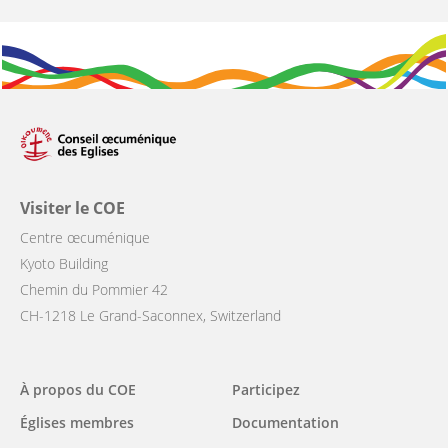
Visiter le COE
Centre œcuménique
Kyoto Building
Chemin du Pommier 42
CH-1218 Le Grand-Saconnex, Switzerland
Main
À propos du COE
Participez
navigation
Églises membres
Documentation