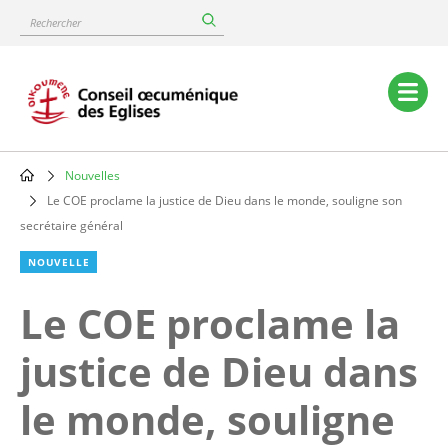
Skip
Rechercher
to
main
content
Main
navigation
Nouvelles
Breadcrumb
Le COE proclame la justice de Dieu dans le monde, souligne son
secrétaire général
NOUVELLE
Le COE proclame la
justice de Dieu dans
le monde, souligne