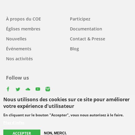
Main
À propos du COE
Participez
navigation
Églises membres
Documentation
Nouvelles
Contact & Presse
Événements
Blog
Nos activités
Follow us
facebook
twitter
youtube
youtube
instagram
Nous utilisons des cookies sur ce site pour améliorer
Select
votre expérience d'utilisateur
your
En cliquant sur le bouton "Accepter", vous nous autorisez à le faire.
Footer
language
© Copyright WCC 2026
Conditions d'utilisation
Plus d'infos
menu
Protection des données personnelles
ACCEPTER
NON, MERCI.