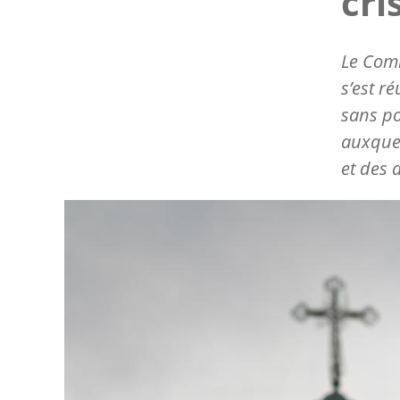
cri
Le Comi
s’est r
sans po
auxquel
et des 
Image