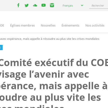
Select
Rechercher
Français
your
facebook
twitter
youtube
youtube
instagram
language
COE
Églises membres
Nouvelles
Événements
Nos activités
ation
 avec espérance, mais appelle à résoudre au plus vite les crises mondiales
E
Comité exécutif du CO
isage l’avenir avec
érance, mais appelle à
oudre au plus vite les