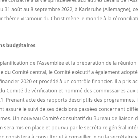
ée consacré à la vie spirituelle et aux autres détails de l’A
u 31 août au 8 septembre 2022, à Karlsruhe (Allemagne), cel
r thème «L’amour du Christ mène le monde à la réconciliati
ns budgétaires
 planification de l’Assemblée et la préparation de la réunion
e du Comité central, le Comité exécutif a également adopté
inancier 2020 et procédé à un contrôle financier. Il a pris a
du Comité de vérification et nommé des commissaires aux
1. Prenant acte des rapports descriptifs des programmes, i
t assuré le suivi de ses décisions passées concernant diffé
es. Un nouveau Comité consultatif du Bureau de liaison 
m sera mis en place et pourvu par le secrétaire général inté
n consistera à consulter et à conseiller le ou la secrétaire 