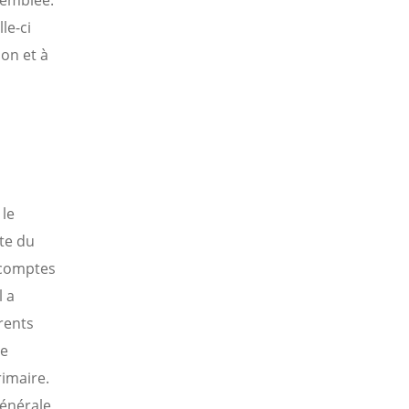
ssemblée.
le-ci
on et à
 le
cte du
 comptes
l a
rents
de
rimaire.
générale