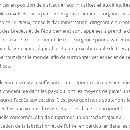
ités en position de s’attaquer aux injustices et aux iniquité
les révélées par la pandémie (gouvernements, organismes,
bles religieux, conseils d’administration, dirigeant-e-s d’en
 des brevets et de l’équipement) sont appelées à prendre 
ves et à faire front commun de toute urgence pour assurer u
ion large, rapide, équitable et à un prix abordable de thérap
partout dans le monde, afin de surmonter cet échec et de r
tices.
 de vaccins reste insuffisante pour répondre aux besoins m
est concentrée dans les pays qui ont les moyens de payer un
ssurer l’accès aux vaccins. C’est pourquoi nous soutenons l
vée temporaire des brevets et autres droits de propriété
tuelle concernés, afin de supprimer un obstacle majeur à
fication de la fabrication et de l’offre, en particulier dans les