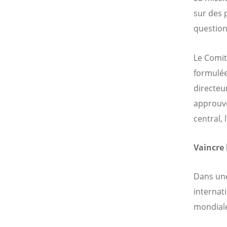
sur des 
questio
Le Comit
formulée
directeu
approuvé
central,
Vaincre 
Dans une
internati
mondiale