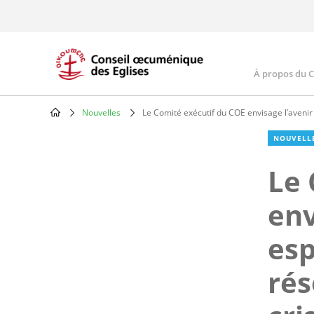
Skip
to
main
content
À propos du 
Main
navig
Nouvelles
Le Comité exécutif du COE envisage l’avenir
Breadcrumb
NOUVELL
Le 
env
esp
rés