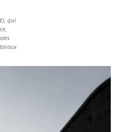
), qui
ce,
ales
storaux