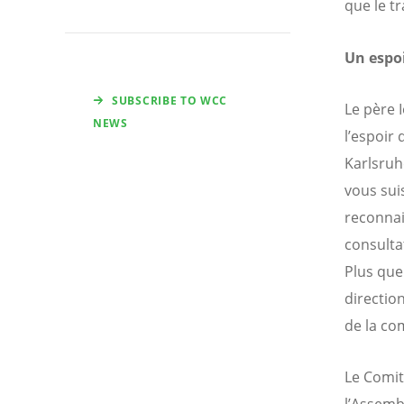
que le t
Un espoi
SUBSCRIBE TO WCC
Le père 
NEWS
l’espoir
Karlsruh
vous suis
reconna
consultat
Plus que
directio
de la co
Le Comit