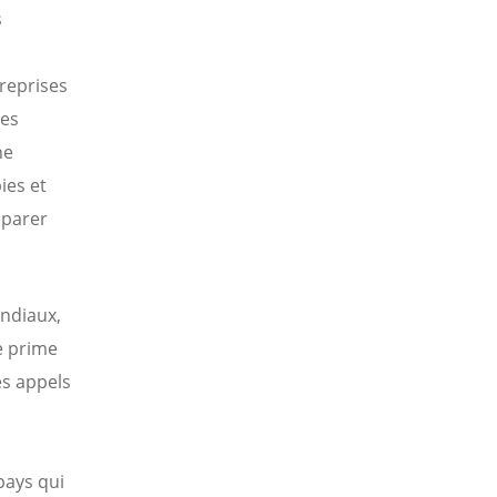
s
treprises
des
ne
ies et
éparer
ondiaux,
e prime
es appels
 pays qui