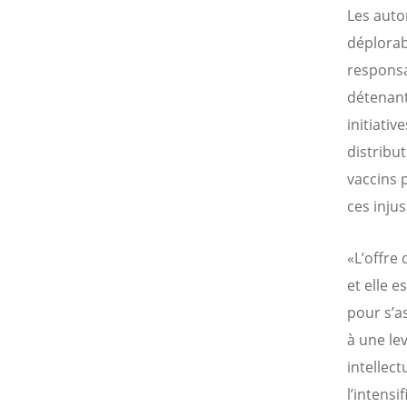
Les autor
déplorab
responsa
détenant
initiati
distribut
vaccins 
ces injus
«L’offre
et elle 
pour s’a
à une le
intellec
l’intensi