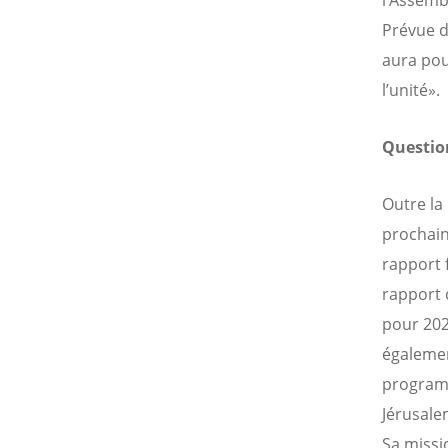
l’Assembl
Prévue d
aura pou
l’unité».
Questio
Outre la
prochain
rapport f
rapport 
pour 202
égalemen
programm
Jérusale
Sa missio