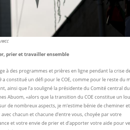
rt/WCC
, prier et travailler ensemble
ge à des programmes et prières en ligne pendant la crise de
 a constitué un défi pour le COE, comme pour le reste du 
t, ainsi que l’a souligné la présidente du Comité central d
s Abuom, «alors que la transition du COE constitue un lo
sur de nombreux aspects, je m’estime bénie de cheminer et
er avec chacun et chacune d’entre vous, choyée par votre
ance et votre envie de prier et d’apporter votre aide pour vei