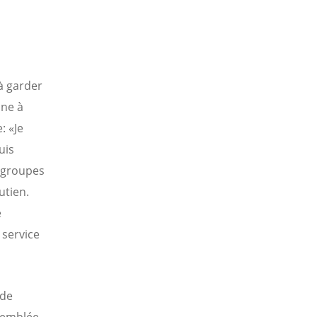
à garder
ine à
: «Je
uis
 groupes
utien.
e
 service
 de