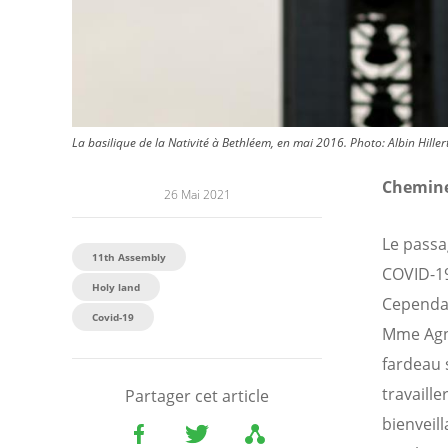
La basilique de la Nativité à Bethléem, en mai 2016.
Photo:
Albin Hille
Cheminer
26 Mai 2021
Le passa
11th Assembly
COVID-19
Holy land
Cependan
Covid-19
Mme Agne
fardeau 
travaill
Partager cet article
bienveill