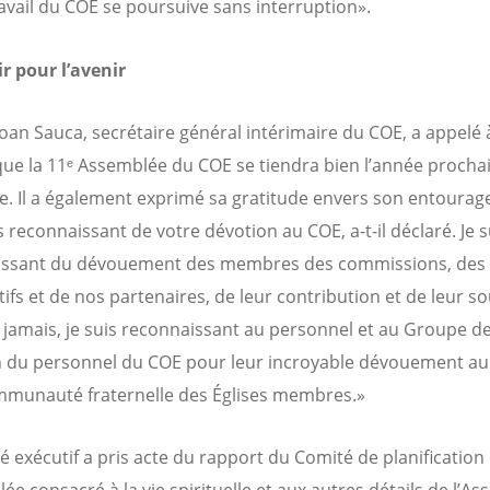
ravail du COE se poursuive sans interruption».
r pour l’avenir
Ioan Sauca, secrétaire général intérimaire du COE, a appelé 
 que la 11ᵉ Assemblée du COE se tiendra bien l’année procha
e. Il a également exprimé sa gratitude envers son entourage
 reconnaissant de votre dévotion au COE, a-t-il déclaré. Je s
issant du dévouement des membres des commissions, des
ifs et de nos partenaires, de leur contribution et de leur so
 jamais, je suis reconnaissant au personnel et au Groupe d
n du personnel du COE pour leur incroyable dévouement au
mmunauté fraternelle des Églises membres.»
é exécutif a pris acte du rapport du Comité de planification