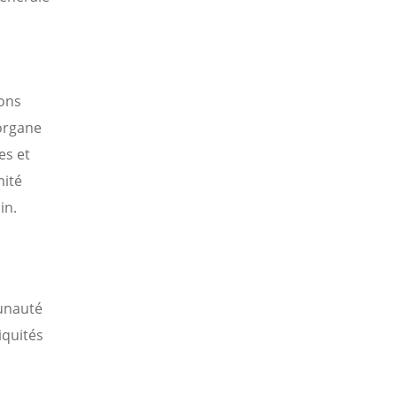
ons
’organe
es et
mité
in.
munauté
iquités