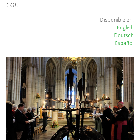
COE.
Disponible en:
English
Deutsch
Español
Image