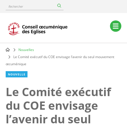
Skip
Rechercher
to
main
content
Main
navigation
Nouvelles
Breadcrumb
Le Comité exécutif du COE envisage l’avenir du seul mouvement
œcuménique
NOUVELLE
Le Comité exécutif
du COE envisage
l’avenir du seul