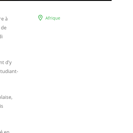
Afrique
re à
 de
di
nt d’y
étudiant-
laise,
is
té en