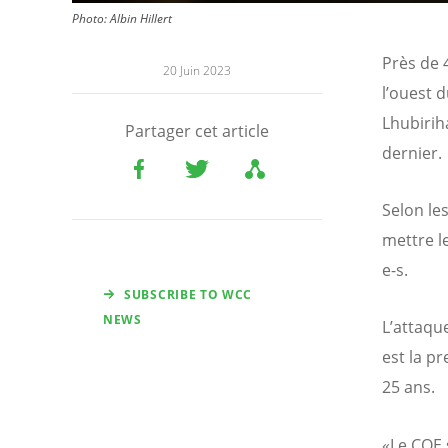
Photo:
Albin Hillert
Près de 
20 Juin 2023
l’ouest 
Lhubirih
Partager cet article
dernier.
Selon le
mettre l
e-s.
SUBSCRIBE TO WCC
NEWS
L’attaque
est la p
25 ans.
«Le COE 