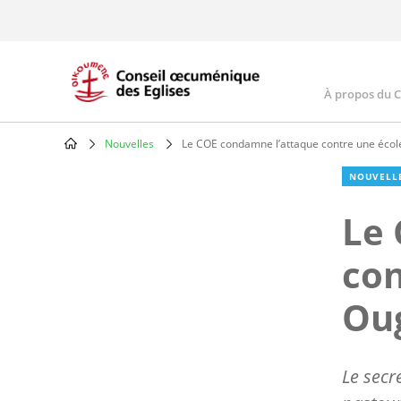
Skip
to
main
content
À propos du 
Main
navig
Nouvelles
Le COE condamne l’attaque contre une éco
Breadcrumb
NOUVELL
Le 
con
Ou
Le secr