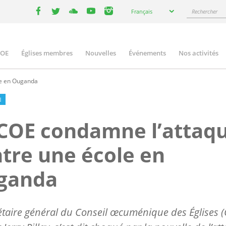
Select
Rechercher
Français
your
facebook
twitter
youtube
youtube
instagram
language
COE
Églises membres
Nouvelles
Événements
Nos activités
ation
le en Ouganda
E
COE condamne l’attaq
tre une école en
ganda
étaire général du Conseil œcuménique des Églises (