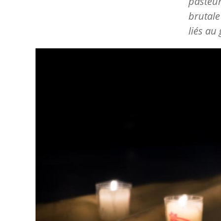
pasteur
brutale
liés au
Image