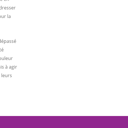
dresser
ur la
 dépassé
té
ouleur
s à agir
 leurs