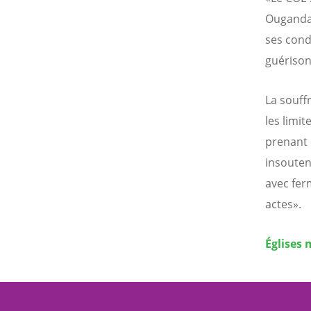
Ouganda 
ses cond
guérison 
La souff
les limit
prenant 
insouten
avec fer
actes».
Églises