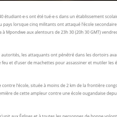
40 étudiant-e-s ont été tué-e-s dans un établissement scolai
du pays lorsque cinq militants ont attaqué l’école secondaire
a à Mpondwe aux alentours de 23h 30 (20h 30 GMT) vendre
s autorités, les attaquants ont pénétré dans les dortoirs ava
e feu et d’user de machettes pour assassiner et mutiler les 
 contre l’école, située à moins de 2 km de la frontière congo
remière de cette ampleur contre une école ougandaise depu
s’unit aux Églises et à toutes les personnes de bonne volon