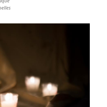
taque
belles