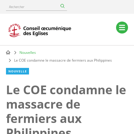
Skip
Rechercher
to
main
content
Main
navigation
Nouvelles
Breadcrumb
Le COE condamne le massacre de fermiers aux Philippines
NOUVELLE
Le COE condamne le
massacre de
fermiers aux
Philippines