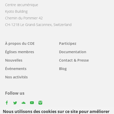
Centre œcuménique
Kyoto Building
Chemin du Pommier 42
CH-1218 Le Grand-Saconnex, Switzerland
Main
À propos du COE
Participez
navigation
Églises membres
Documentation
Nouvelles
Contact & Presse
Événements
Blog
Nos activités
Follow us
facebook
twitter
youtube
youtube
instagram
Nous utilisons des cookies sur ce site pour améliorer