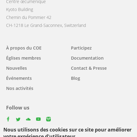
Centre œcuménique
Kyoto Building
Chemin du Pommier 42
CH-1218 Le Grand-Saconnex, Switzerland
Main
À propos du COE
Participez
navigation
Églises membres
Documentation
Nouvelles
Contact & Presse
Événements
Blog
Nos activités
Follow us
facebook
twitter
youtube
youtube
instagram
Nous utilisons des cookies sur ce site pour améliorer
Select
votre expérience d'utilisateur