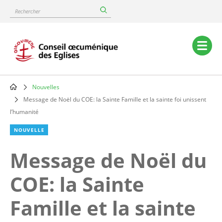
Skip
Rechercher
to
main
content
Main
navigation
Nouvelles
Breadcrumb
Message de Noël du COE: la Sainte Famille et la sainte foi unissent
l’humanité
NOUVELLE
Message de Noël du
COE: la Sainte
Famille et la sainte