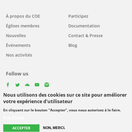
Main
À propos du COE
Participez
navigation
Églises membres
Documentation
Nouvelles
Contact & Presse
Événements
Blog
Nos activités
Follow us
facebook
twitter
youtube
youtube
instagram
Nous utilisons des cookies sur ce site pour améliorer
Select
votre expérience d'utilisateur
your
En cliquant sur le bouton "Accepter", vous nous autorisez à le faire.
Footer
language
© Copyright WCC 2026
Conditions d'utilisation
Plus d'infos
menu
Protection des données personnelles
ACCEPTER
NON, MERCI.