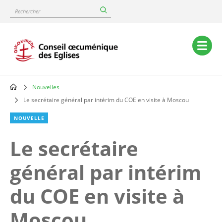
Skip
Rechercher
to
main
content
Main
navigation
Nouvelles
Breadcrumb
Le secrétaire général par intérim du COE en visite à Moscou
NOUVELLE
Le secrétaire
général par intérim
du COE en visite à
Moscou