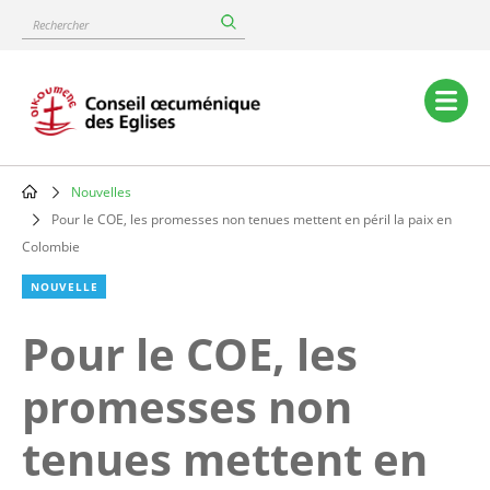
Skip
Rechercher
to
main
content
Main
navigation
Nouvelles
Breadcrumb
Pour le COE, les promesses non tenues mettent en péril la paix en
Colombie
NOUVELLE
Pour le COE, les
promesses non
tenues mettent en